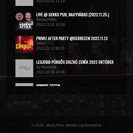
2023.02.02 21:23
LIVE @ GEKKO PUB, NAGYVÁRAD (2022.11.25.)
Bárány Attila
2022.12.01 15:59
PRIVAT AFTER PARTY @DEBRECEN 2022.11.13
Stifler
2022.11.13 08:15
LEGJOBB PÖRGŐS DISZKÓ ZENÉK 2022 OKTÓBER
Dj Hlasznyik
2022.10.19 18:48
MINIMIX 2022#
DJ RADEK
2022.09.02 10:40
© 2026 - Music4You. Minden jog fenntartva.