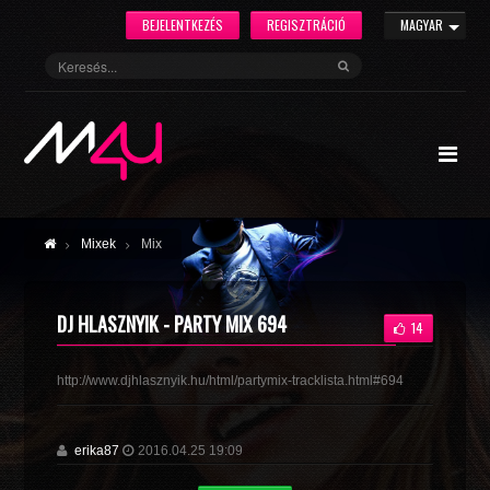
BEJELENTKEZÉS
REGISZTRÁCIÓ
MAGYAR
Mixek
Mix
DJ HLASZNYIK - PARTY MIX 694
14
http://www.djhlasznyik.hu/html/partymix-tracklista.html#694
erika87
2016.04.25 19:09