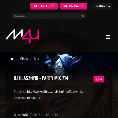
BEJELENTKEZÉS
REGISZTRÁCIÓ
MAGYAR
Mixek
Mix
DJ HLASZNYIK - PARTY MIX 714
4
Tracklist:
http://www.djhlasznyik.hu/html/partymix-
tracklista.html#714
erika87
2016.11.13 14:15