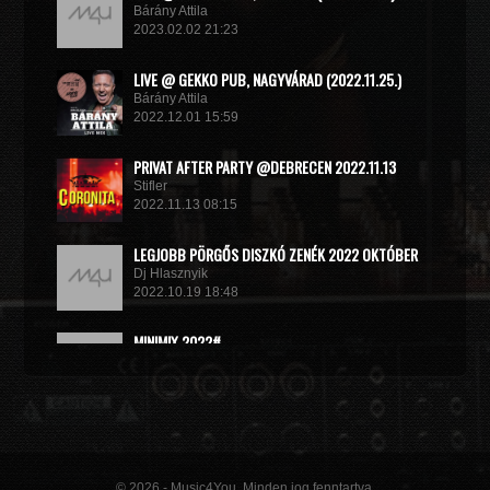
Bárány Attila
2023.02.02 21:23
LIVE @ GEKKO PUB, NAGYVÁRAD (2022.11.25.)
Bárány Attila
2022.12.01 15:59
PRIVAT AFTER PARTY @DEBRECEN 2022.11.13
Stifler
2022.11.13 08:15
LEGJOBB PÖRGŐS DISZKÓ ZENÉK 2022 OKTÓBER
Dj Hlasznyik
2022.10.19 18:48
MINIMIX 2022#
DJ RADEK
2022.09.02 10:40
© 2026 - Music4You. Minden jog fenntartva.