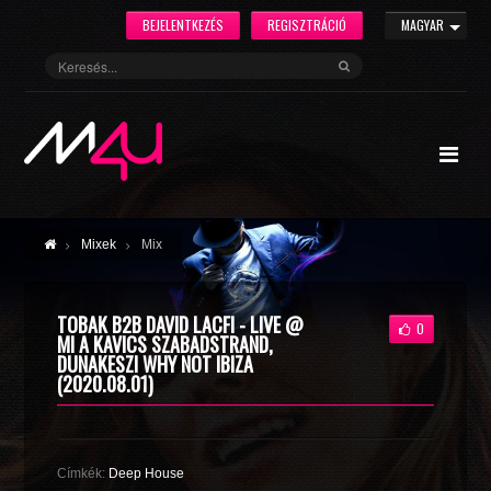
BEJELENTKEZÉS
REGISZTRÁCIÓ
MAGYAR
Mixek
Mix
TOBAK B2B DAVID LACFI - LIVE @
0
MI A KAVICS SZABADSTRAND,
DUNAKESZI WHY NOT IBIZA
(2020.08.01)
Címkék:
Deep House