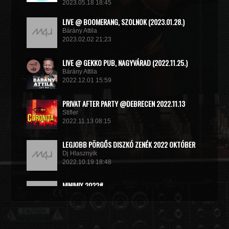
2023.05.18 18:45
LIVE @ BOOMERANG, SZOLNOK (2023.01.28.)
Bárány Attila
2023.02.02 21:23
LIVE @ GEKKO PUB, NAGYVÁRAD (2022.11.25.)
Bárány Attila
2022.12.01 15:59
PRIVAT AFTER PARTY @DEBRECEN 2022.11.13
Stifler
2022.11.13 08:15
LEGJOBB PÖRGŐS DISZKÓ ZENÉK 2022 OKTÓBER
Dj Hlasznyik
2022.10.19 18:48
MINIMIX 2022#
DJ RADEK
2022.09.02 10:40