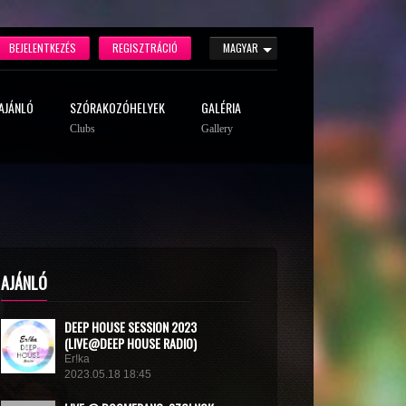
BEJELENTKEZÉS
REGISZTRÁCIÓ
MAGYAR
AJÁNLÓ
SZÓRAKOZÓHELYEK
GALÉRIA
Clubs
Gallery
AJÁNLÓ
DEEP HOUSE SESSION 2023
(LIVE@DEEP HOUSE RADIO)
Er!ka
2023.05.18 18:45