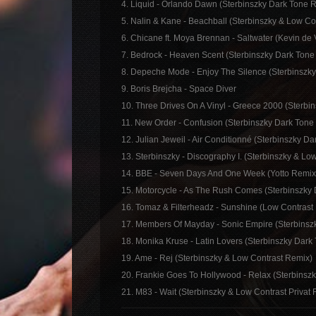
4. Liquid - Orlando Dawn (Sterbinszky Dark Tone 
5. Nalin & Kane - Beachball (Sterbinszky & Low Co
6. Chicane ft. Moya Brennan - Saltwater (Kevin de
7. Bedrock - Heaven Scent (Sterbinszky Dark Tone
8. Depeche Mode - Enjoy The Silence (Sterbinszk
9. Boris Brejcha - Space Diver
10. Three Drives On A Vinyl - Greece 2000 (Sterb
11. New Order - Confusion (Sterbinszky Dark Tone
12. Julian Jeweil - Air Conditionné (Sterbinszky Da
13. Sterbinszky - Discography I. (Sterbinszky & L
14. BBE - Seven Days And One Week (Yotto Remix
15. Motorcycle - As The Rush Comes (Sterbinszky
16. Tomaz & Filterheadz - Sunshine (Low Contrast
17. Members Of Mayday - Sonic Empire (Sterbinsz
18. Monika Kruse - Latin Lovers (Sterbinszky Dark
19. Ame - Rej (Sterbinszky & Low Contrast Remix)
20. Frankie Goes To Hollywood - Relax (Sterbinszk
21. M83 - Wait (Sterbinszky & Low Contrast Privat