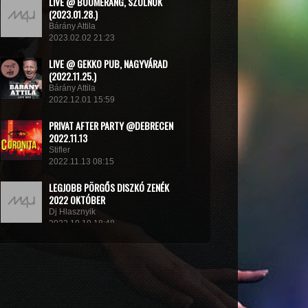
LIVE @ BOOMERANG, SZOLNOK
(2023.01.28.)
Bárány Attila
2023.02.02 21:23
LIVE @ GEKKO PUB, NAGYVÁRAD
(2022.11.25.)
Bárány Attila
2022.12.01 15:59
PRIVAT AFTER PARTY @DEBRECEN
2022.11.13
Stifler
2022.11.13 08:15
LEGJOBB PÖRGŐS DISZKÓ ZENÉK
2022 OKTÓBER
Dj Hlasznyik
2022.10.19 18:48
MINIMIX 2022#
DJ RADEK
2022.09.02 10:40