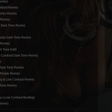
Remix)
ntrast Remix)
 Vries Remix)
 Remix)
y Dark Tone Remix)
inszky Dark Tone Remix)
 Remix)
rk Tone Edit)
ow Contrast Dark Tone Remix)
)
 Dark Tone Remix)
 Private Remix)
ky & Low Contrast Remix)
 Tone Remix)
y x Low Contrast Bootleg)
 Remix)