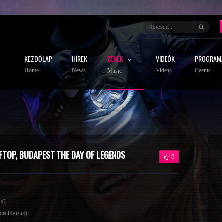
KEZDŐLAP
HÍREK
ZENÉK
VIDEÓK
PROGRAM
Home
News
Videos
Events
Music
FTOP, BUDAPEST THE DAY OF LEGENDS
0
ix)
nce Remix)