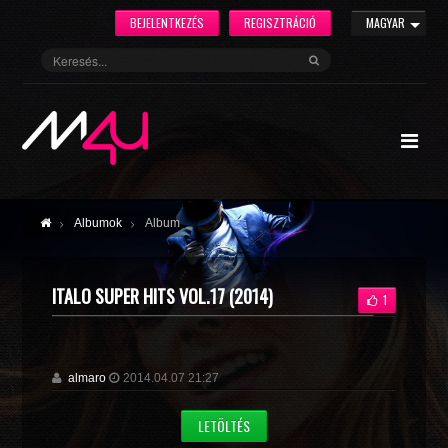
BEJELENTKEZÉS
REGISZTRÁCIÓ
MAGYAR
Albumok
Album
ITALO SUPER HITS VOL.17 (2014)
1
almaro
2014.04.07 21:27
LETÖLTÉS