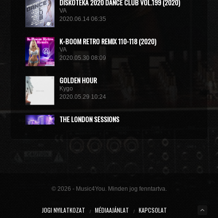
DISКОТЕКА 2020 DANCE CLUB VOL.199 (2020)
VA
2020.06.14 06:35
K-BOOM RETRO REMIX 110-118 (2020)
VA
2020.05.30 08:09
GOLDEN HOUR
Kygo
2020.05.29 10:24
THE LONDON SESSIONS
Tiesto
2020.05.14 15:32
© 2026 - Music4You. Minden jog fenntartva.
JOGI NYILATKOZAT
MÉDIAAJÁNLAT
KAPCSOLAT