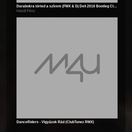
Darabokra törted a szívem (FMX & Dj Deli 2016 Bootleg Club Remix)
Halott Pénz
DanceRiders - Vigyázok Rád (ClubTunez RMX)