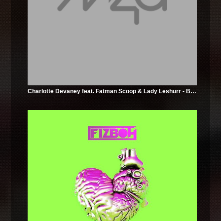
Charlotte Devaney feat. Fatman Scoop & Lady Leshurr - Bass Dunk (Wideboys Radio Edit)