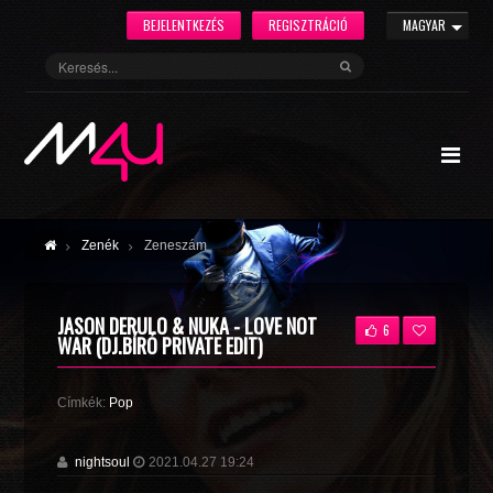
BEJELENTKEZÉS
REGISZTRÁCIÓ
MAGYAR
Zenék
Zeneszám
JASON DERULO & NUKA - LOVE NOT
6
WAR (DJ.BÍRÓ PRIVATE EDIT)
Címkék:
Pop
nightsoul
2021.04.27 19:24