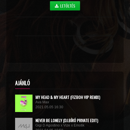
LETÖLTÉS
AJÁNLÓ
MY HEAD & MY HEART (FIZBOH VIP REMIX)
Ava Max
2021.05.05 16:30
NEVER BE LONELY (DJ.BÍRÓ PRIVATE EDIT)
Gigi D Agostino x Vize x Emotik