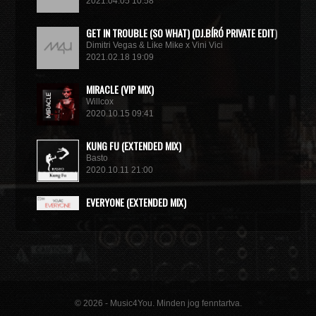
2021.04.05 10:58
GET IN TROUBLE (SO WHAT) (DJ.BÍRÓ PRIVATE EDIT)
Dimitri Vegas & Like Mike x Vini Vici
2021.02.18 19:09
MIRACLE (VIP MIX)
Willcox
2020.10.15 09:41
KUNG FU (EXTENDED MIX)
Basto
2020.10.11 21:00
EVERYONE (EXTENDED MIX)
Volac
2020.10.11 21:00
© 2026 - Music4You. Minden jog fenntartva.