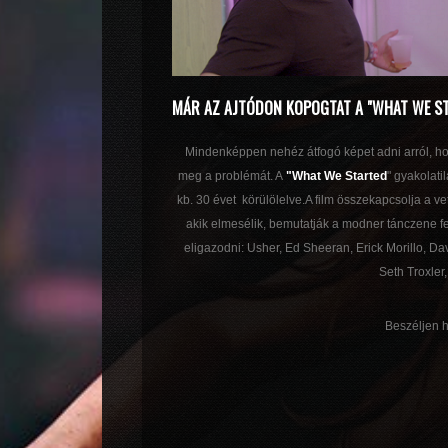
MÁR AZ AJTÓDON KOPOGTAT A "WHAT WE S
Mindenképpen nehéz átfogó képet adni arról, ho
meg a problémát. A
"What We Started
" gyakolati
kb. 30 évet körülölelve.A film összekapcsolja a ve
akik elmesélik, bemutatják a modner tánczene fe
eligazodni: Usher, Ed Sheeran, Erick Morillo, Dav
Seth Troxler
Beszéljen h