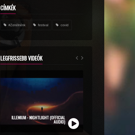
CÍMKÉK
#Zenélnénk
festival
covid
LEGFRISSEBB VIDEÓK
ZOLI VEKONY X CALIDORA - MINDIG NYÁR
ILLENIUM - NIGHTLIGHT (OFFICIAL
(OFFICIAL MUSIC VIDEO)
AUDIO)