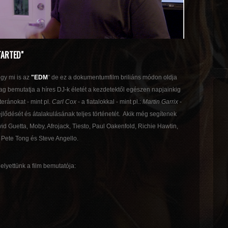
TARTED"
gy mi is az
"EDM
" de ez a dokumentumfilm briliáns módon oldja
lag bemutatja a híres DJ-k életét a kezdetektől egészen napjainkig
teránokat - mint pl.
Carl Cox
- a fiatalokkal - mint pl.:
Martin Garrix
-
jlődését és átalakulásának teljes történetét. Akik még segítenek
id Guetta, Moby, Afrojack, Tiesto, Paul Oakenfold, Richie Hawtin,
, Pete Tong és Steve Angello.
elyettünk a film bemutatója: