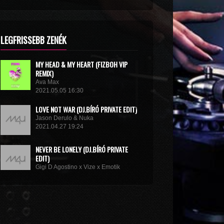
LEGFRISSEBB ZENÉK
MY HEAD & MY HEART (FIZBOH VIP
REMIX)
Ava Max
2021.05.05 16:30
LOVE NOT WAR (DJ.BÍRÓ PRIVATE EDIT)
Jason Derulo & Nuka
2021.04.27 19:24
NEVER BE LONELY (DJ.BÍRÓ PRIVATE
EDIT)
Gigi D Agostino x Vize x Emotik
2021.04.05 10:58
GET IN TROUBLE (SO WHAT) (DJ.BÍRÓ
PRIVATE EDIT)
Dimitri Vegas & Like Mike x Vini Vici
2021.02.18 19:09