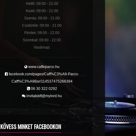
Hétfő: 09:00 - 21:00
Kedd: 09:00 - 21:00
Szerda: 09:00 - 21:00
Csütörtök: 09:00 - 21:00
Péntek: 09:00 - 22:00
Szombat: 09:00 - 22:00
Vasárnap:
www.caffeparco.hu
facebook.com/pages/Caff%C3%A9-Parco-
Caff%C3%A9Bar/114537475266394
06 30 322 0292
invitatokft@mylord.hu
KÖVESS MINKET FACEBOOKON