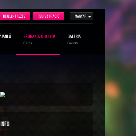
BEJELENTKEZÉS
REGISZTRÁCIÓ
MAGYAR
AJÁNLÓ
SZÓRAKOZÓHELYEK
GALÉRIA
Clubs
Gallery
INFO