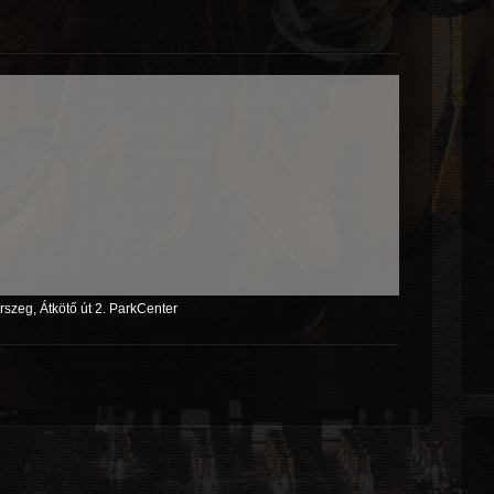
szeg, Átkötő út 2. ParkCenter