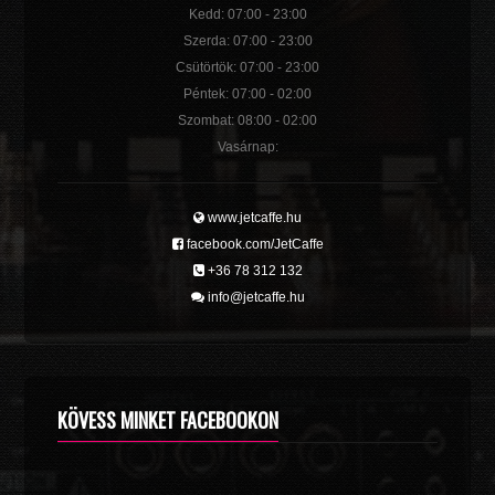
Kedd: 07:00 - 23:00
Szerda: 07:00 - 23:00
Csütörtök: 07:00 - 23:00
Péntek: 07:00 - 02:00
Szombat: 08:00 - 02:00
Vasárnap:
www.jetcaffe.hu
facebook.com/JetCaffe
+36 78 312 132
info@jetcaffe.hu
KÖVESS MINKET FACEBOOKON