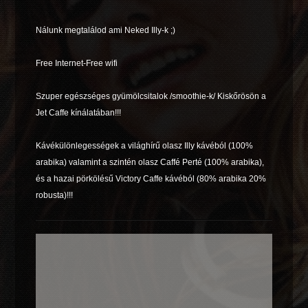
Nálunk megtalálod ami Neked Illy-k ;)
Free Internet-Free wifi
Szuper egészséges gyümölcsitalok /smoothie-k/ Kiskőrösön a
Jet Caffe kínálatában!!!
Kávékülönlegességek a világhírű olasz Illy kávéból (100%
arabika) valamint a szintén olasz Caffé Perté (100% arabika),
és a hazai pörkölésű Victory Caffe kávéból (80% arabika 20%
robusta)!!!