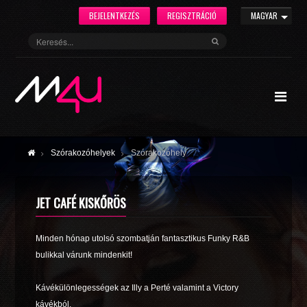
BEJELENTKEZÉS
REGISZTRÁCIÓ
MAGYAR
Szórakozóhelyek
Szórakozóhely
JET CAFÉ KISKŐRÖS
Minden hónap utolsó szombatján fantasztikus Funky R&B
bulikkal várunk mindenkit!
Kávékülönlegességek az Illy a Perté valamint a Victory
kávékból.