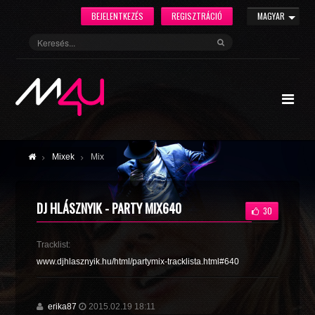
BEJELENTKEZÉS
REGISZTRÁCIÓ
MAGYAR
Mixek
Mix
DJ HLÁSZNYIK - PARTY MIX640
30
Tracklist:
www.djhlasznyik.hu/html/partymix-tracklista.html#640
erika87
2015.02.19 18:11