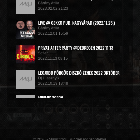
Bárány Attila
2023.02.02 21:23
LIVE @ GEKKO PUB, NAGYVÁRAD (2022.11.25.)
Bárány Attila
2022.12.01 15:59
PRIVAT AFTER PARTY @DEBRECEN 2022.11.13
Stifler
2022.11.13 08:15
LEGJOBB PÖRGŐS DISZKÓ ZENÉK 2022 OKTÓBER
Dj Hlasznyik
2022.10.19 18:48
MINIMIX 2022#
DJ RADEK
2022.09.02 10:40
© 2026 - Music4You. Minden jog fenntartva.