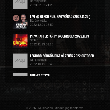
Bárány Attila
2023.02.02 21:23
LIVE @ GEKKO PUB, NAGYVÁRAD (2022.11.25.)
Bárány Attila
2022.12.01 15:59
PRIVAT AFTER PARTY @DEBRECEN 2022.11.13
Stifler
2022.11.13 08:15
LEGJOBB PÖRGŐS DISZKÓ ZENÉK 2022 OKTÓBER
Dj Hlasznyik
2022.10.19 18:48
MINIMIX 2022#
DJ RADEK
2022.09.02 10:40
© 2026 - Music4You. Minden jog fenntartva.