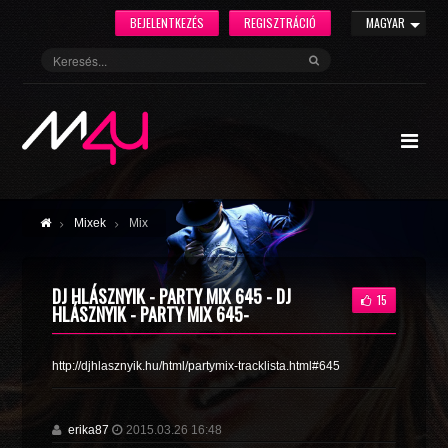
BEJELENTKEZÉS
REGISZTRÁCIÓ
MAGYAR
Mixek
Mix
DJ HLÁSZNYIK - PARTY MIX 645 - DJ
15
HLÁSZNYIK - PARTY MIX 645-
http://djhlasznyik.hu/html/partymix-tracklista.html#645
erika87
2015.03.26 16:48