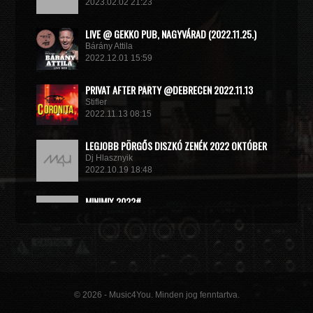
2023.02.02 21:23
LIVE @ GEKKO PUB, NAGYVÁRAD (2022.11.25.)
Bárány Attila
2022.12.01 15:59
PRIVAT AFTER PARTY @DEBRECEN 2022.11.13
Stifler
2022.11.13 08:15
LEGJOBB PÖRGŐS DISZKÓ ZENÉK 2022 OKTÓBER
Dj Hlasznyik
2022.10.19 18:48
MINIMIX 2022#
DJ RADEK
2022.09.02 10:40
© 2026 - Music4You. Minden jog fenntartva.