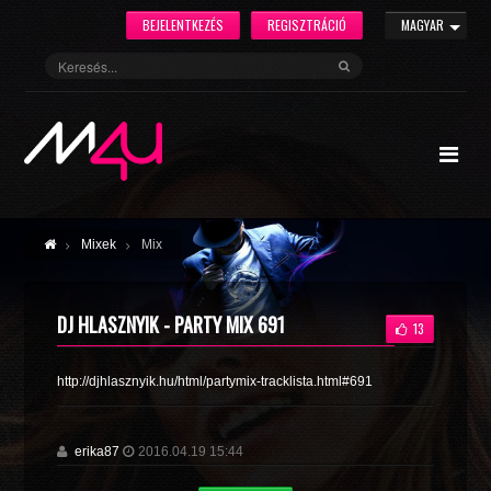
BEJELENTKEZÉS
REGISZTRÁCIÓ
MAGYAR
Mixek
Mix
DJ HLASZNYIK - PARTY MIX 691
13
http://djhlasznyik.hu/html/partymix-tracklista.html#691
erika87
2016.04.19 15:44