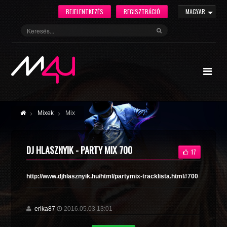
BEJELENTKEZÉS
REGISZTRÁCIÓ
MAGYAR
Mixek
Mix
DJ HLASZNYIK - PARTY MIX 700
17
http://www.djhlasznyik.hu/html/partymix-tracklista.html#700
erika87
2016.05.03 13:01