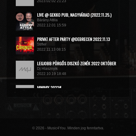
2023.02.02 21:23
LIVE @ GEKKO PUB, NAGYVÁRAD (2022.11.25.)
Bárány Attila
2022.12.01 15:59
PRIVAT AFTER PARTY @DEBRECEN 2022.11.13
Stifler
2022.11.13 08:15
LEGJOBB PÖRGŐS DISZKÓ ZENÉK 2022 OKTÓBER
Dj Hlasznyik
2022.10.19 18:48
MINIMIX 2022#
DJ RADEK
2022.09.02 10:40
© 2026 - Music4You. Minden jog fenntartva.