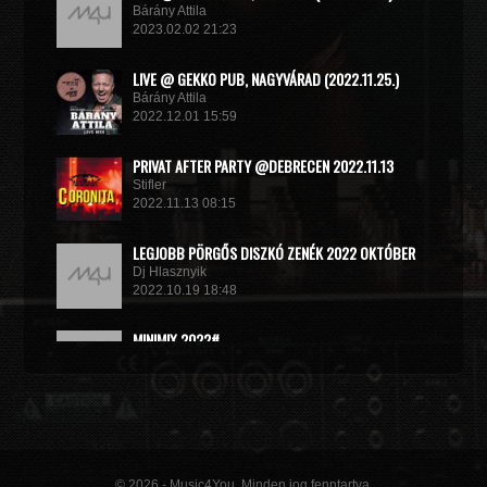
Bárány Attila
2023.02.02 21:23
LIVE @ GEKKO PUB, NAGYVÁRAD (2022.11.25.)
Bárány Attila
2022.12.01 15:59
PRIVAT AFTER PARTY @DEBRECEN 2022.11.13
Stifler
2022.11.13 08:15
LEGJOBB PÖRGŐS DISZKÓ ZENÉK 2022 OKTÓBER
Dj Hlasznyik
2022.10.19 18:48
MINIMIX 2022#
DJ RADEK
2022.09.02 10:40
© 2026 - Music4You. Minden jog fenntartva.