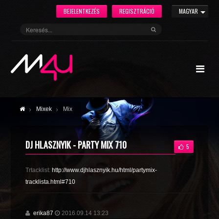
BEJELENTKEZÉS
REGISZTRÁCIÓ
MAGYAR
Mixek
Mix
DJ HLASZNYIK - PARTY MIX 710
5
Trtacklist:
http://www.djhlasznyik.hu/html/partymix-
tracklista.html#710
erika87
2016.09.14 13:23