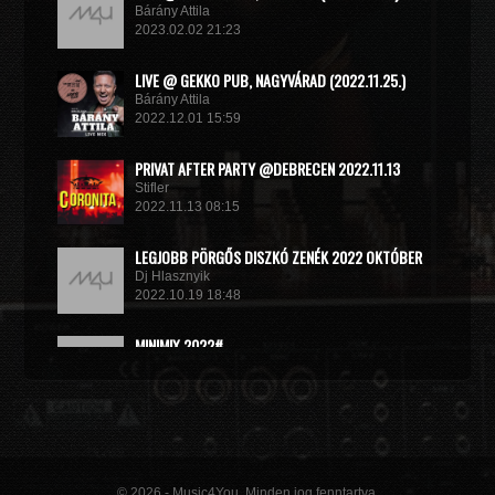
Bárány Attila
2023.02.02 21:23
LIVE @ GEKKO PUB, NAGYVÁRAD (2022.11.25.)
Bárány Attila
2022.12.01 15:59
PRIVAT AFTER PARTY @DEBRECEN 2022.11.13
Stifler
2022.11.13 08:15
LEGJOBB PÖRGŐS DISZKÓ ZENÉK 2022 OKTÓBER
Dj Hlasznyik
2022.10.19 18:48
MINIMIX 2022#
DJ RADEK
2022.09.02 10:40
© 2026 - Music4You. Minden jog fenntartva.