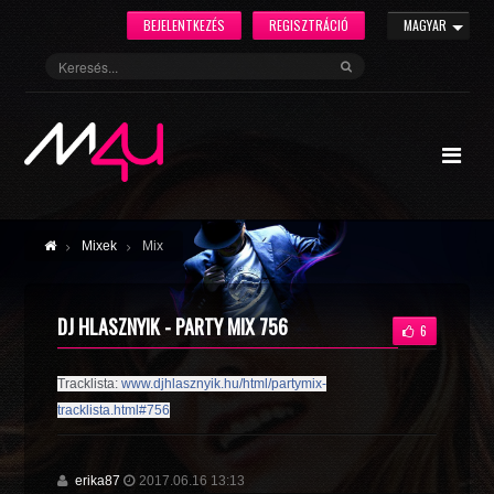
BEJELENTKEZÉS
REGISZTRÁCIÓ
MAGYAR
Mixek
Mix
DJ HLASZNYIK - PARTY MIX 756
6
Tracklista: 
www.djhlasznyik.hu/html/partymix-
tracklista.html#756
erika87
2017.06.16 13:13