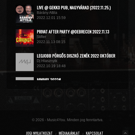
LIVE @ GEKKO PUB, NAGYVÁRAD (2022.11.25.)
Bárány Attila
2022.12.01 15:59
PRIVAT AFTER PARTY @DEBRECEN 2022.11.13
Stifler
2022.11.13 08:15
LEGJOBB PÖRGŐS DISZKÓ ZENÉK 2022 OKTÓBER
Dj Hlasznyik
2022.10.19 18:48
MINIMIX 2022#
DJ RADEK
2022.09.02 10:40
© 2026 - Music4You. Minden jog fenntartva.
JOGI NYILATKOZAT
MÉDIAAJÁNLAT
KAPCSOLAT