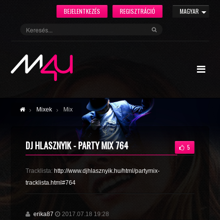
BEJELENTKEZÉS
REGISZTRÁCIÓ
MAGYAR
Mixek
Mix
DJ HLASZNYIK - PARTY MIX 764
5
Tracklista:
http://www.djhlasznyik.hu/html/partymix-
tracklista.html#764
erika87
2017.07.18 19:28