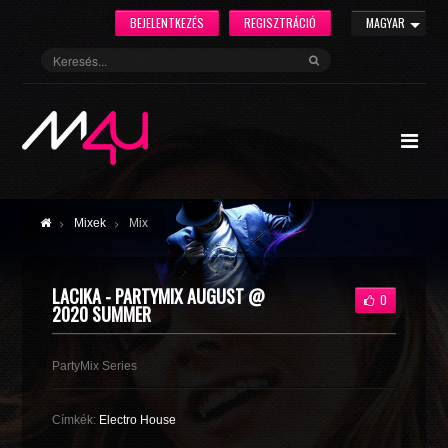
BEJELENTKEZÉS
REGISZTRÁCIÓ
MAGYAR
Mixek
Mix
LACIKA - PARTYMIX AUGUST @
0
2020 SUMMER
PartyMix Series
Címkék:
Electro House