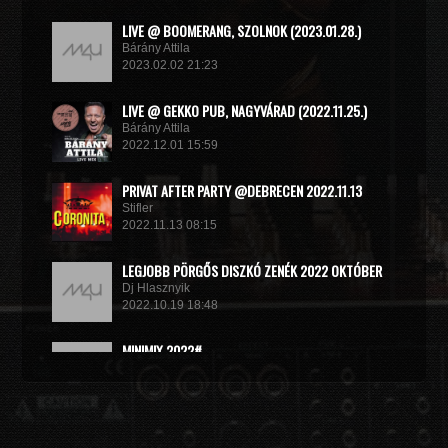
LIVE @ BOOMERANG, SZOLNOK (2023.01.28.)
Bárány Attila
2023.02.02 21:23
LIVE @ GEKKO PUB, NAGYVÁRAD (2022.11.25.)
Bárány Attila
2022.12.01 15:59
PRIVAT AFTER PARTY @DEBRECEN 2022.11.13
Stifler
2022.11.13 08:15
LEGJOBB PÖRGŐS DISZKÓ ZENÉK 2022 OKTÓBER
Dj Hlasznyik
2022.10.19 18:48
MINIMIX 2022#
DJ RADEK
2022.09.02 10:40