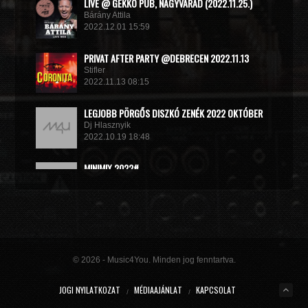
LIVE @ GEKKO PUB, NAGYVÁRAD (2022.11.25.)
Bárány Attila
2022.12.01 15:59
PRIVAT AFTER PARTY @DEBRECEN 2022.11.13
Stifler
2022.11.13 08:15
LEGJOBB PÖRGŐS DISZKÓ ZENÉK 2022 OKTÓBER
Dj Hlasznyik
2022.10.19 18:48
MINIMIX 2022#
DJ RADEK
2022.09.02 10:40
© 2026 - Music4You. Minden jog fenntartva.
JOGI NYILATKOZAT
MÉDIAAJÁNLAT
KAPCSOLAT