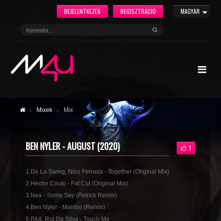
BEJELENTKEZÉS
REGISZTRÁCIÓ
MAGYAR
Mixek
Mix
BEN NYLER - AUGUST (2020)
1
1.De La Swing, Nico Ferrada - Together (Original Mix)
2.Hector Couto - Fat Cut (Original Mix)
3.Nea - Some Say (Petrick Remix)
4.Ben Nyler - Mambo (Remix)
5.PAX, Rui Da Silva - Touch Me