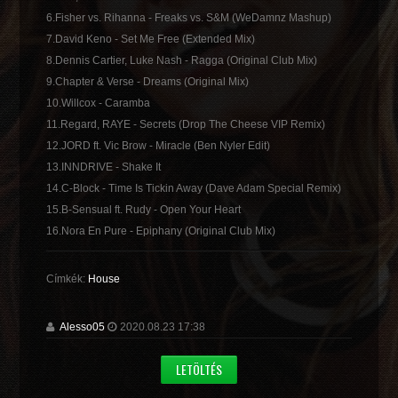
6.Fisher vs. Rihanna - Freaks vs. S&M (WeDamnz Mashup)
7.David Keno - Set Me Free (Extended Mix)
8.Dennis Cartier, Luke Nash - Ragga (Original Club Mix)
9.Chapter & Verse - Dreams (Original Mix)
10.Willcox - Caramba
11.Regard, RAYE - Secrets (Drop The Cheese VIP Remix)
12.JORD ft. Vic Brow - Miracle (Ben Nyler Edit)
13.INNDRIVE - Shake It
14.C-Block - Time Is Tickin Away (Dave Adam Special Remix)
15.B-Sensual ft. Rudy - Open Your Heart
16.Nora En Pure - Epiphany (Original Club Mix)
Címkék:
House
Alesso05
2020.08.23 17:38
LETÖLTÉS