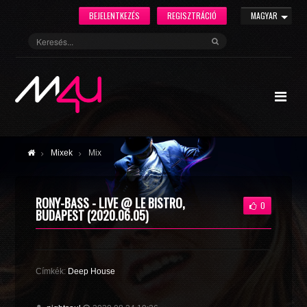
BEJELENTKEZÉS
REGISZTRÁCIÓ
MAGYAR
Mixek
Mix
RONY-BASS - LIVE @ LE BISTRO,
0
BUDAPEST (2020.06.05)
Címkék:
Deep House