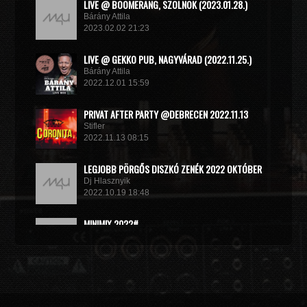
LIVE @ BOOMERANG, SZOLNOK (2023.01.28.)
Bárány Attila
2023.02.02 21:23
LIVE @ GEKKO PUB, NAGYVÁRAD (2022.11.25.)
Bárány Attila
2022.12.01 15:59
PRIVAT AFTER PARTY @DEBRECEN 2022.11.13
Stifler
2022.11.13 08:15
LEGJOBB PÖRGŐS DISZKÓ ZENÉK 2022 OKTÓBER
Dj Hlasznyik
2022.10.19 18:48
MINIMIX 2022#
DJ RADEK
2022.09.02 10:40