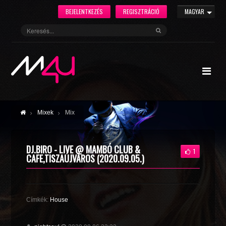
BEJELENTKEZÉS
REGISZTRÁCIÓ
MAGYAR
Mixek
Mix
DJ.BIRO - LIVE @ MAMBÓ CLUB &
1
CAFE,TISZAÚJVÁROS (2020.09.05.)
Címkék:
House