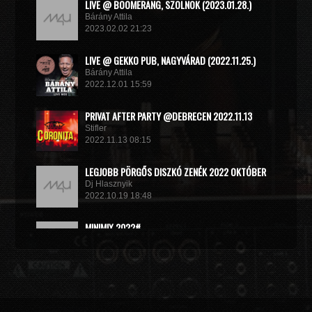
LIVE @ BOOMERANG, SZOLNOK (2023.01.28.)
Bárány Attila
2023.02.02 21:23
LIVE @ GEKKO PUB, NAGYVÁRAD (2022.11.25.)
Bárány Attila
2022.12.01 15:59
PRIVAT AFTER PARTY @DEBRECEN 2022.11.13
Stifler
2022.11.13 08:15
LEGJOBB PÖRGŐS DISZKÓ ZENÉK 2022 OKTÓBER
Dj Hlasznyik
2022.10.19 18:48
MINIMIX 2022#
DJ RADEK
2022.09.02 10:40