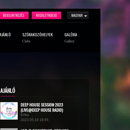
BEJELENTKEZÉS
REGISZTRÁCIÓ
MAGYAR
AJÁNLÓ
SZÓRAKOZÓHELYEK
GALÉRIA
Clubs
Gallery
AJÁNLÓ
DEEP HOUSE SESSION 2023
(LIVE@DEEP HOUSE RADIO)
Er!ka
2023.05.18 18:45