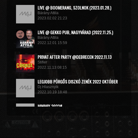
LIVE @ BOOMERANG, SZOLNOK (2023.01.28.)
Bárány Attila
2023.02.02 21:23
LIVE @ GEKKO PUB, NAGYVÁRAD (2022.11.25.)
Bárány Attila
2022.12.01 15:59
PRIVAT AFTER PARTY @DEBRECEN 2022.11.13
Stifler
2022.11.13 08:15
LEGJOBB PÖRGŐS DISZKÓ ZENÉK 2022 OKTÓBER
Dj Hlasznyik
2022.10.19 18:48
MINIMIX 2022#
DJ RADEK
2022.09.02 10:40