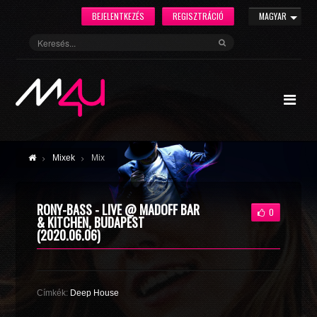
BEJELENTKEZÉS
REGISZTRÁCIÓ
MAGYAR
Mixek
Mix
RONY-BASS - LIVE @ MADOFF BAR
0
& KITCHEN, BUDAPEST
(2020.06.06)
Címkék:
Deep House