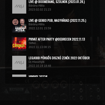
LIVE @ BOOMERANG, SZOLNOK (2023.01.28.)
Bárány Attila
2023.02.02 21:23
LIVE @ GEKKO PUB, NAGYVÁRAD (2022.11.25.)
Bárány Attila
2022.12.01 15:59
PRIVAT AFTER PARTY @DEBRECEN 2022.11.13
Stifler
2022.11.13 08:15
LEGJOBB PÖRGŐS DISZKÓ ZENÉK 2022 OKTÓBER
Dj Hlasznyik
2022.10.19 18:48
MINIMIX 2022#
DJ RADEK
2022.09.02 10:40