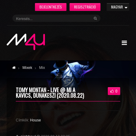
BEJELENTKEZÉS
REGISZTRÁCIÓ
MAGYAR
Mixek
Mix
TOMY MONTAN - LIVE @ MI A
0
KAVICS, DUNAKESZI (2020.08.22)
Címkék:
House