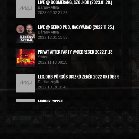
LIVE @ BOOMERANG, SZOLNOK (2023.01.28.)
Bárány Attila
2023.02.02 21:23
LIVE @ GEKKO PUB, NAGYVÁRAD (2022.11.25.)
Bárány Attila
2022.12.01 15:59
PRIVAT AFTER PARTY @DEBRECEN 2022.11.13
Stifler
2022.11.13 08:15
LEGJOBB PÖRGŐS DISZKÓ ZENÉK 2022 OKTÓBER
Dj Hlasznyik
2022.10.19 18:48
MINIMIX 2022#
DJ RADEK
2022.09.02 10:40