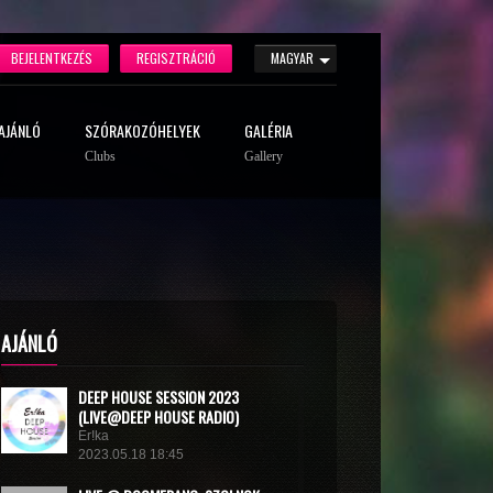
BEJELENTKEZÉS
REGISZTRÁCIÓ
MAGYAR
AJÁNLÓ
SZÓRAKOZÓHELYEK
GALÉRIA
Clubs
Gallery
AJÁNLÓ
DEEP HOUSE SESSION 2023
(LIVE@DEEP HOUSE RADIO)
Er!ka
2023.05.18 18:45