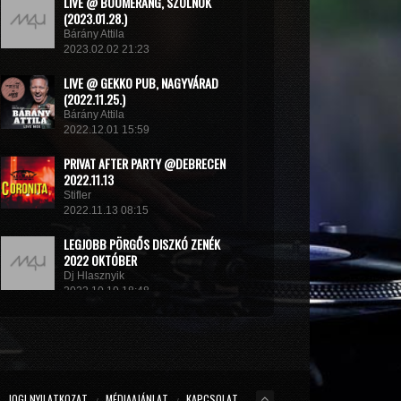
LIVE @ BOOMERANG, SZOLNOK
(2023.01.28.)
Bárány Attila
2023.02.02 21:23
LIVE @ GEKKO PUB, NAGYVÁRAD
(2022.11.25.)
Bárány Attila
2022.12.01 15:59
PRIVAT AFTER PARTY @DEBRECEN
2022.11.13
Stifler
2022.11.13 08:15
LEGJOBB PÖRGŐS DISZKÓ ZENÉK
2022 OKTÓBER
Dj Hlasznyik
2022.10.19 18:48
MINIMIX 2022#
DJ RADEK
2022.09.02 10:40
JOGI NYILATKOZAT
MÉDIAAJÁNLAT
KAPCSOLAT