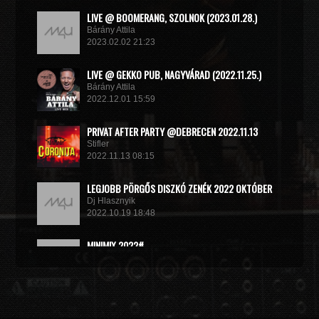
LIVE @ BOOMERANG, SZOLNOK (2023.01.28.)
Bárány Attila
2023.02.02 21:23
LIVE @ GEKKO PUB, NAGYVÁRAD (2022.11.25.)
Bárány Attila
2022.12.01 15:59
PRIVAT AFTER PARTY @DEBRECEN 2022.11.13
Stifler
2022.11.13 08:15
LEGJOBB PÖRGŐS DISZKÓ ZENÉK 2022 OKTÓBER
Dj Hlasznyik
2022.10.19 18:48
MINIMIX 2022#
DJ RADEK
2022.09.02 10:40