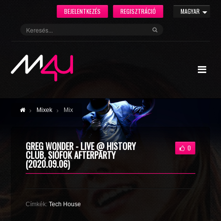
BEJELENTKEZÉS
REGISZTRÁCIÓ
MAGYAR
Mixek
Mix
GREG WONDER - LIVE @ HISTORY
0
CLUB, SIÓFOK AFTERPARTY
(2020.09.06)
Címkék:
Tech House