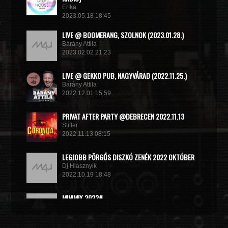
Er!ka
2023.05.18 18:45
LIVE @ BOOMERANG, SZOLNOK (2023.01.28.)
Bárány Attila
2023.02.02 21:23
LIVE @ GEKKO PUB, NAGYVÁRAD (2022.11.25.)
Bárány Attila
2022.12.01 15:59
PRIVAT AFTER PARTY @DEBRECEN 2022.11.13
Stifler
2022.11.13 08:15
LEGJOBB PÖRGŐS DISZKÓ ZENÉK 2022 OKTÓBER
Dj Hlasznyik
2022.10.19 18:48
MINIMIX 2022#
DJ RADEK
2022.09.02 10:40