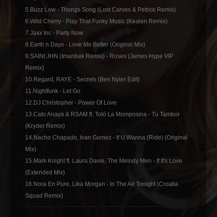
5.Buzz Low - Thongs Song (Lost Carves & Petrick Remix)
6.Wild Cherry - Play That Funky Music (Kealen Remix)
7.Jaxx Inc - Party Now
8.Earth n Days - Love Me Better (Original Mix)
9.SAINt JHN (Imanbek Remix) - Roses (James Hype VIP
Remix)
10.Regard, RAYE - Secrets (Ben Nyler Edit)
11.Nightfunk - Let Go
12.DJ Christopher - Power Of Love
13.Cato Anaya & RSAM ft. Totó La Momposina - Tu Tambor
(Kryder Remix)
14.Nacho Chapado, Ivan Gomez - If U Wanna (Ride) (Original
Mix)
15.Mark Knight ft. Laura Davie, The Melody Men - If It's Love
(Extended Mix)
16.Nora En Pure, Lika Morgan - In The Air Tonight (Croatia
Squad Remix)