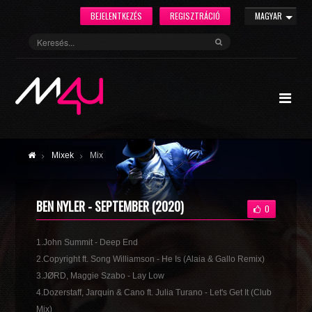
BEJELENTKEZÉS
REGISZTRÁCIÓ
MAGYAR
Mixek
Mix
BEN NYLER - SEPTEMBER (2020)
0
1.John Summit - Deep End
2.Copyright ft. Song Williamson - He Is (Alaia & Gallo Remix)
3.JØRD, Maggie Szabo - Lay Low
4.Dozerstaff, Jarquin & Cano ft. Julia Turano - Let's Get It (Club
Mix)