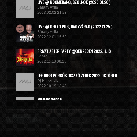
LIVE @ BOOMERANG, SZOLNOK (2023.01.28.)
Bárány Attila
2023.02.02 21:23
LIVE @ GEKKO PUB, NAGYVÁRAD (2022.11.25.)
Bárány Attila
2022.12.01 15:59
PRIVAT AFTER PARTY @DEBRECEN 2022.11.13
Stifler
2022.11.13 08:15
LEGJOBB PÖRGŐS DISZKÓ ZENÉK 2022 OKTÓBER
Dj Hlasznyik
2022.10.19 18:48
MINIMIX 2022#
DJ RADEK
2022.09.02 10:40