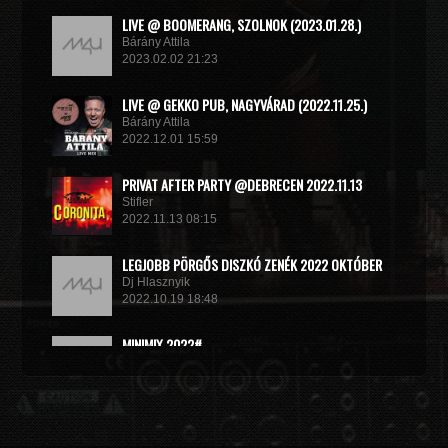
LIVE @ BOOMERANG, SZOLNOK (2023.01.28.)
Bárány Attila
2023.02.02 21:23
LIVE @ GEKKO PUB, NAGYVÁRAD (2022.11.25.)
Bárány Attila
2022.12.01 15:59
PRIVAT AFTER PARTY @DEBRECEN 2022.11.13
Stifler
2022.11.13 08:15
LEGJOBB PÖRGŐS DISZKÓ ZENÉK 2022 OKTÓBER
Dj Hlasznyik
2022.10.19 18:48
MINIMIX 2022#
DJ RADEK
2022.09.02 10:40