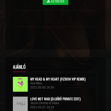
LETÖLTÉS
AJÁNLÓ
MY HEAD & MY HEART (FIZBOH VIP REMIX)
Ava Max
2021.05.05 16:30
LOVE NOT WAR (DJ.BÍRÓ PRIVATE EDIT)
Jason Derulo & Nuka
2021.04.27 19:24