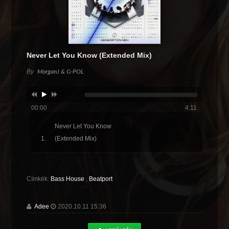
Never Let You Know (Extended Mix)
By
MorganJ & G-POL
00:00
4:11
Never Let You Know
(Extended Mix)
Címkék:
Bass House
,
Beatport
Adee
2020.10.11 15:36