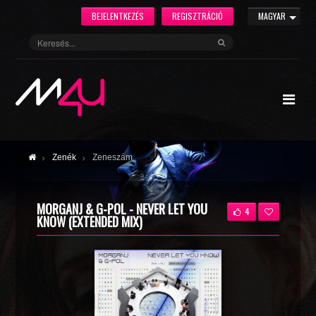
BEJELENTKEZÉS
REGISZTRÁCIÓ
MAGYAR
Zenék
Zeneszám
MORGANJ & G-POL - NEVER LET YOU
4
KNOW (EXTENDED MIX)