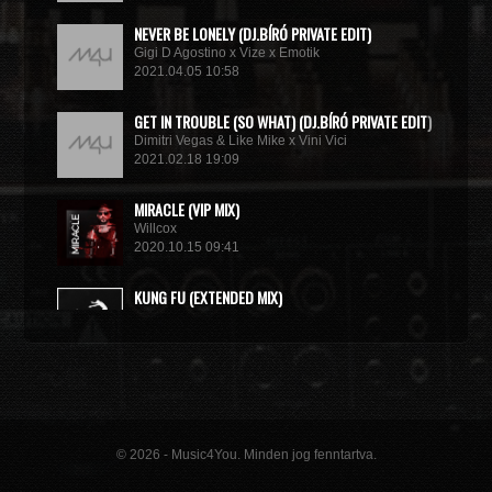
NEVER BE LONELY (DJ.BÍRÓ PRIVATE EDIT)
Gigi D Agostino x Vize x Emotik
2021.04.05 10:58
GET IN TROUBLE (SO WHAT) (DJ.BÍRÓ PRIVATE EDIT)
Dimitri Vegas & Like Mike x Vini Vici
2021.02.18 19:09
MIRACLE (VIP MIX)
Willcox
2020.10.15 09:41
KUNG FU (EXTENDED MIX)
Basto
2020.10.11 21:00
© 2026 - Music4You. Minden jog fenntartva.