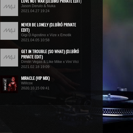
LOVE NOT WAR (DJ.BÍRÓ PRIVATE EDIT)
Jason Derulo & Nuka
2021.04.27 19:24
NEVER BE LONELY (DJ.BÍRÓ PRIVATE
EDIT)
Gigi D Agostino x Vize x Emotik
2021.04.05 10:58
GET IN TROUBLE (SO WHAT) (DJ.BÍRÓ
PRIVATE EDIT)
Dimitri Vegas & Like Mike x Vini Vici
2021.02.18 19:09
MIRACLE (VIP MIX)
Willcox
2020.10.15 09:41
KUNG FU (EXTENDED MIX)
Basto
2020.10.11 21:00