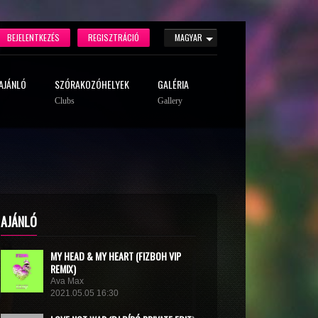
BEJELENTKEZÉS
REGISZTRÁCIÓ
MAGYAR
AJÁNLÓ
SZÓRAKOZÓHELYEK
GALÉRIA
Clubs
Gallery
AJÁNLÓ
MY HEAD & MY HEART (FIZBOH VIP
REMIX)
Ava Max
2021.05.05 16:30