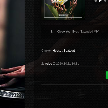
Close Your Eyes (Extended Mix)
Címkék:
House
,
Beatport
Adee
2020.10.11 16:31