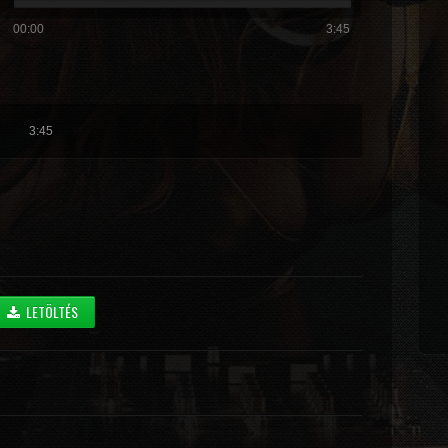
00:00
3:45
3:45
LETÖLTÉS