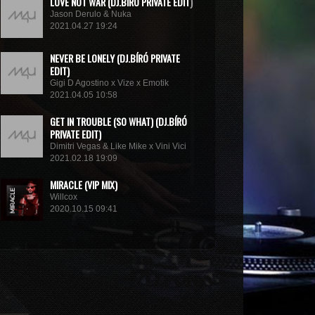
LOVE NOT WAR (DJ.BÍRÓ PRIVATE EDIT)
Jason Derulo & Nuka
2021.04.27 19:24
NEVER BE LONELY (DJ.BÍRÓ PRIVATE
EDIT)
Gigi D Agostino x Vize x Emotik
2021.04.05 10:58
GET IN TROUBLE (SO WHAT) (DJ.BÍRÓ
PRIVATE EDIT)
Dimitri Vegas & Like Mike x Vini Vici
2021.02.18 19:09
MIRACLE (VIP MIX)
Willcox
2020.10.15 09:41
KUNG FU (EXTENDED MIX)
Basto
2020.10.11 21:00