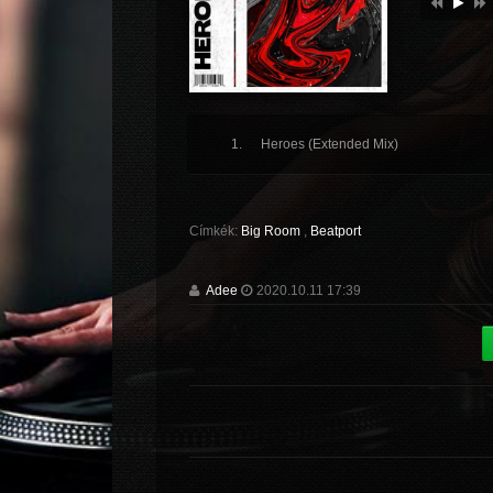
Heroes (Extended Mix)
Címkék:
Big Room
,
Beatport
Adee
2020.10.11 17:39