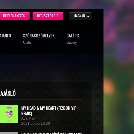
BEJELENTKEZÉS
REGISZTRÁCIÓ
MAGYAR
AJÁNLÓ
SZÓRAKOZÓHELYEK
GALÉRIA
Clubs
Gallery
AJÁNLÓ
MY HEAD & MY HEART (FIZBOH VIP
REMIX)
Ava Max
2021.05.05 16:30