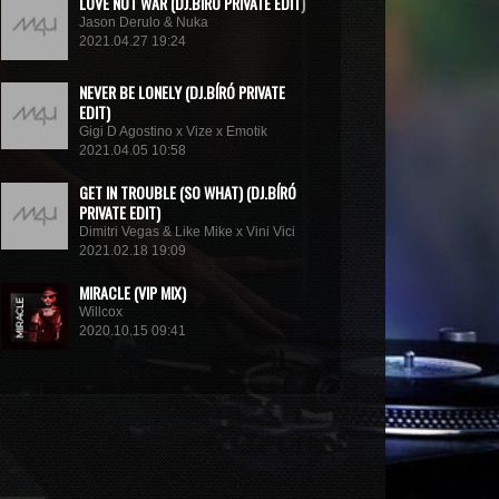
LOVE NOT WAR (DJ.BÍRÓ PRIVATE EDIT)
Jason Derulo & Nuka
2021.04.27 19:24
NEVER BE LONELY (DJ.BÍRÓ PRIVATE
EDIT)
Gigi D Agostino x Vize x Emotik
2021.04.05 10:58
GET IN TROUBLE (SO WHAT) (DJ.BÍRÓ
PRIVATE EDIT)
Dimitri Vegas & Like Mike x Vini Vici
2021.02.18 19:09
MIRACLE (VIP MIX)
Willcox
2020.10.15 09:41
KUNG FU (EXTENDED MIX)
Basto
2020.10.11 21:00