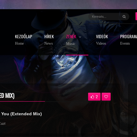
KEZDŐLAP
HÍREK
ZENÉK
VIDEÓK
PROGRAM
Home
News
Videos
Events
Music
ED MIX)
2
 You (Extended Mix)
Cazt