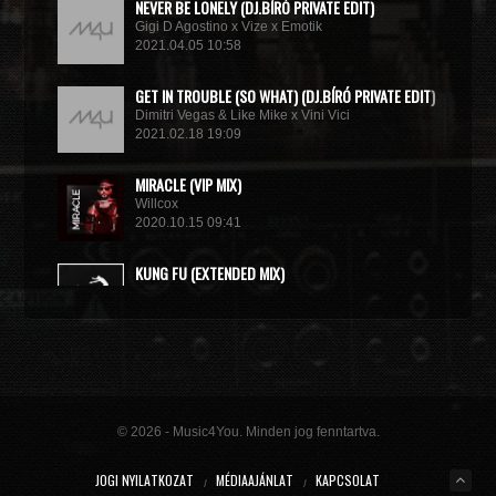
NEVER BE LONELY (DJ.BÍRÓ PRIVATE EDIT)
Gigi D Agostino x Vize x Emotik
2021.04.05 10:58
GET IN TROUBLE (SO WHAT) (DJ.BÍRÓ PRIVATE EDIT)
Dimitri Vegas & Like Mike x Vini Vici
2021.02.18 19:09
MIRACLE (VIP MIX)
Willcox
2020.10.15 09:41
KUNG FU (EXTENDED MIX)
Basto
2020.10.11 21:00
© 2026 - Music4You. Minden jog fenntartva.
JOGI NYILATKOZAT
MÉDIAAJÁNLAT
KAPCSOLAT