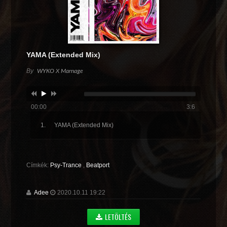
YAMA (Extended Mix)
By
WYKO X Marnage
00:00
3:6
YAMA (Extended Mix)
Címkék:
Psy-Trance
,
Beatport
Adee
2020.10.11 19:22
LETÖLTÉS