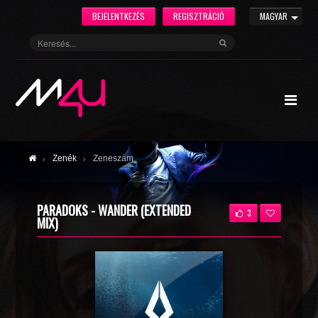
BEJELENTKEZÉS
REGISZTRÁCIÓ
MAGYAR
Zenék
Zeneszám
PARADOKS - WANDER (EXTENDED
3
MIX)