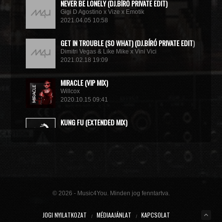
NEVER BE LONELY (DJ.BÍRÓ PRIVATE EDIT)
Gigi D Agostino x Vize x Emotik
2021.04.05 10:58
GET IN TROUBLE (SO WHAT) (DJ.BÍRÓ PRIVATE EDIT)
Dimitri Vegas & Like Mike x Vini Vici
2021.02.18 19:09
MIRACLE (VIP MIX)
Willcox
2020.10.15 09:41
KUNG FU (EXTENDED MIX)
Basto
2020.10.11 21:00
© 2026 - Music4You. Minden jog fenntartva.
JOGI NYILATKOZAT
MÉDIAAJÁNLAT
KAPCSOLAT