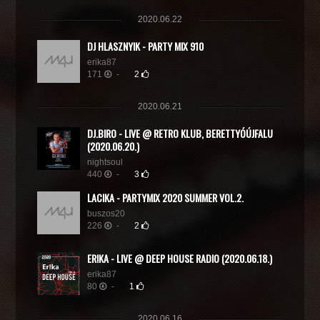
2020.06.22
DJ HLASZNYIK - PARTY MIX 910
erika87
171
-
2
2020.06.21
DJ.BIRO - LIVE @ RETRO KLUB, BERETTYÓÚJFALU
(2020.06.20.)
nightsoul
440
-
3
LACIKA - PARTYMIX 2020 SUMMER VOL.2.
buszos20
226
-
2
ER!KA - LIVE @ DEEP HOUSE RADIO (2020.06.18.)
erika87
80
-
1
2020.06.16