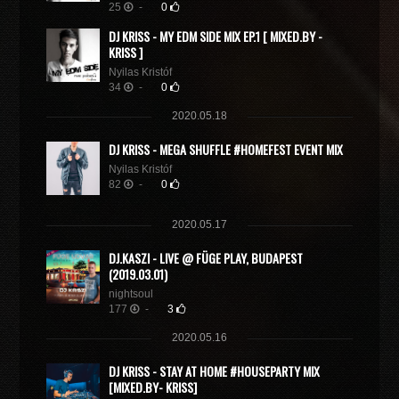
25
-
0
DJ KRISS - MY EDM SIDE MIX EP.1 [ MIXED.BY -
KRISS ]
Nyilas Kristóf
34
-
0
2020.05.18
DJ KRISS - MEGA SHUFFLE #HOMEFEST EVENT MIX
Nyilas Kristóf
82
-
0
2020.05.17
DJ.KASZI - LIVE @ FÜGE PLAY, BUDAPEST
(2019.03.01)
nightsoul
177
-
3
2020.05.16
DJ KRISS - STAY AT HOME #HOUSEPARTY MIX
[MIXED.BY- KRISS]