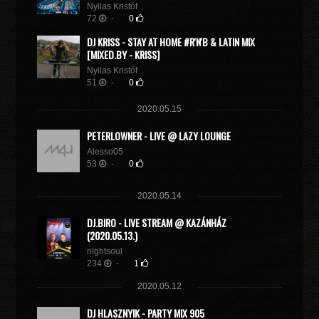
Nyilas Kristóf
72
-
0
DJ KRISS - STAY AT HOME #R'N'B & LATIN MIX
[MIXED.BY - KRISS]
Nyilas Kristóf
51
-
0
2020.05.15
PETERLOWNER - LIVE @ LAZY LOUNGE
Alesso05
53
-
0
2020.05.14
DJ.BIRO - LIVE STREAM @ KAZÁNHÁZ
(2020.05.13.)
nightsoul
234
-
1
2020.05.12
DJ HLASZNYIK - PARTY MIX 905