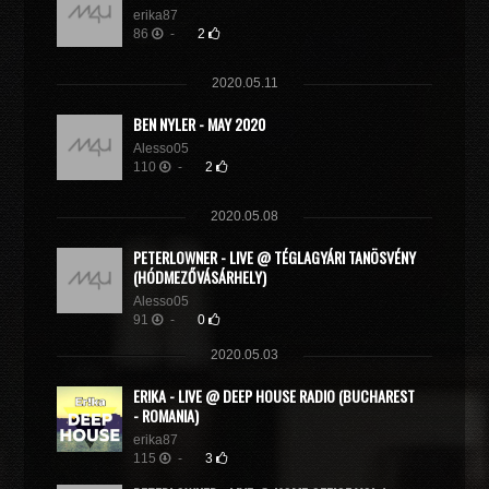
erika87
86
-
2
2020.05.11
BEN NYLER - MAY 2020
Alesso05
110
-
2
2020.05.08
PETERLOWNER - LIVE @ TÉGLAGYÁRI TANÖSVÉNY
(HÓDMEZŐVÁSÁRHELY)
Alesso05
91
-
0
2020.05.03
ER!KA - LIVE @ DEEP HOUSE RADIO (BUCHAREST
- ROMANIA)
erika87
115
-
3