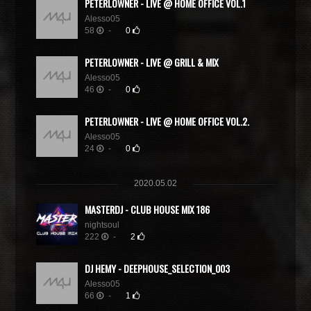
PETERLOWNER - LIVE @ HOME OFFICE VOL.1
Alesso05
58
-
0
PETERLOWNER - LIVE @ GRILL & MIX
Alesso05
46
-
0
PETERLOWNER - LIVE @ HOME OFFICE VOL.2.
Alesso05
24
-
0
2020.05.02
MASTERDJ - CLUB HOUSE MIX 186
nightsoul
222
-
2
DJ HEMY - DEEPHOUSE_SELECTION_003
Alesso05
66
-
1