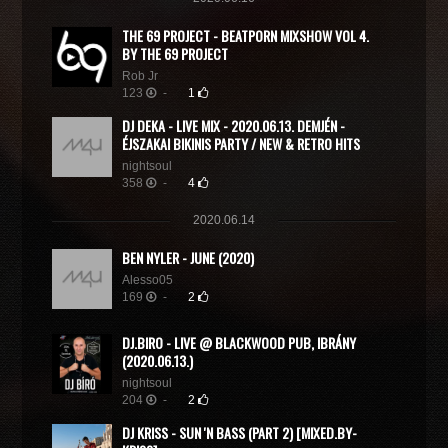
THE 69 PROJECT - BEATPORN MIXSHOW VOL 4.
BY THE 69 PROJECT
Rob Jr
123
-
1
DJ DEKA - LIVE MIX - 2020.06.13. DEMJÉN -
ÉJSZAKAI BIKINIS PARTY / NEW & RETRO HITS
nightsoul
358
-
4
2020.06.14
BEN NYLER - JUNE (2020)
Alesso05
169
-
2
DJ.BIRO - LIVE @ BLACKWOOD PUB, IBRÁNY
(2020.06.13.)
nightsoul
204
-
2
DJ KRISS - SUN 'N BASS (PART 2) [MIXED.BY-