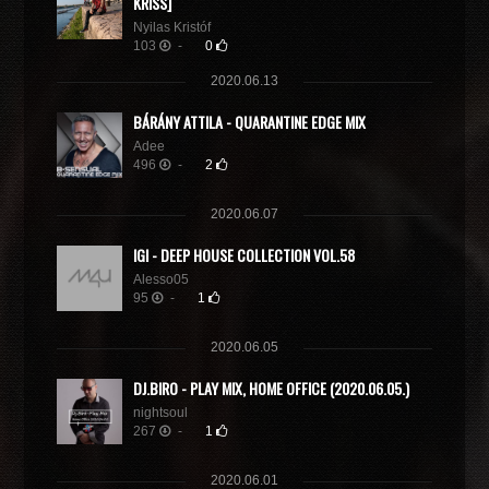
KRISS]
Nyilas Kristóf
103
-
0
2020.06.13
BÁRÁNY ATTILA - QUARANTINE EDGE MIX
Adee
496
-
2
2020.06.07
IGI - DEEP HOUSE COLLECTION VOL.58
Alesso05
95
-
1
2020.06.05
DJ.BIRO - PLAY MIX, HOME OFFICE (2020.06.05.)
nightsoul
267
-
1
2020.06.01