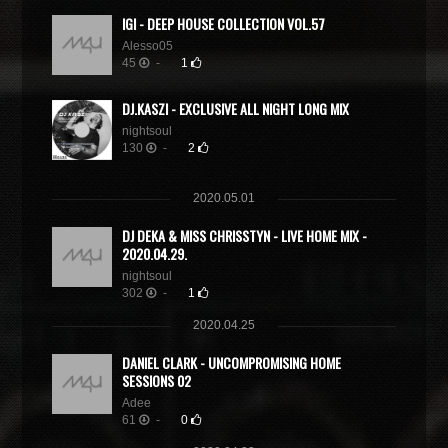
IGI - DEEP HOUSE COLLECTION VOL.57
Alesso05
45
-
1
DJ.KASZI - EXCLUSIVE ALL NIGHT LONG MIX
nightsoul
130
-
2
2020.05.01
DJ DEKA & MISS CHRISSTYN - LIVE HOME MIX -
2020.04.29.
nightsoul
302
-
1
2020.04.25
DANIEL CLARK - UNCOMPROMISING HOME
SESSIONS 02
Adee
61
-
0