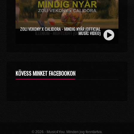
ZOLI VEKONY X CALIDORA - MINDIG NYÁR (OFFICIAL
MUSIC VIDEO)
KÖVESS MINKET FACEBOOKON
© 2026 - Music4You. Minden jog fenntartva.