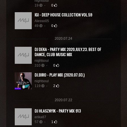
nightsoul
19
-
0
IGI - DEEP HOUSE COLLECTION VOL.59
Alesso05
49
-
0
2020.07.24
DJ DEKA - PARTY MIX 2020.JULY.23. BEST OF
DANCE, CLUB MUSIC MIX
nightsoul
310
-
0
DJ.BIRO - PLAY MIX (2020.07.03.)
nightsoul
119
-
2
2020.07.22
DJ HLASZNYIK - PARTY MIX 913
erika87
57
-
1