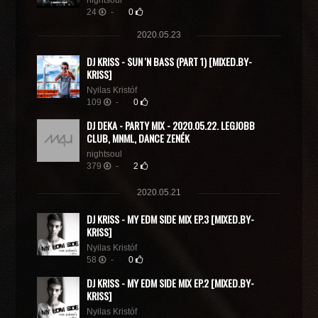
nightsoul
24
-
0
2020.05.23
DJ KRISS - SUN 'N BASS (PART 1) [MIXED.BY-
KRISS]
Nyilas Kristóf
109
-
0
DJ DEKA - PARTY MIX - 2020.05.22. LEGJOBB
CLUB, MNML, DANCE ZENÉK
nightsoul
379
-
2
2020.05.21
DJ KRISS - MY EDM SIDE MIX EP.3 [MIXED.BY-
KRISS]
Nyilas Kristóf
58
-
0
DJ KRISS - MY EDM SIDE MIX EP.2 [MIXED.BY-
KRISS]
Nyilas Kristóf