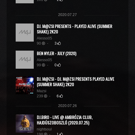
2020.07.27
DJ. M@ZSI PRESENTS - PLAYED ALIVE (SUMMER
SHAKE) 2K20
Alesso05
90
-
3
BEN NYLER - JULY (2020)
Alesso05
99
-
0
DJ. M@ZSI - DJ. M@ZSI PRESENTS PLAYED ALIVE
(SUMMER SHAKE) 2K20
Mazsi
239
-
6
2020.07.26
DJ.BIRO - LIVE @ AMBRÓZIA CLUB,
HAJDÚSZOBOSZLÓ (2020.07.25)
nightsoul
198
-
1