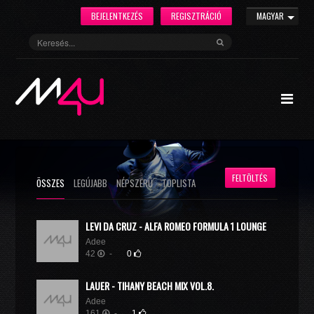
BEJELENTKEZÉS
REGISZTRÁCIÓ
MAGYAR
FELTÖLTÉS
ÖSSZES
LEGÚJABB
NÉPSZERŰ
TOPLISTA
LEVI DA CRUZ - ALFA ROMEO FORMULA 1 LOUNGE
Adee
42
-
0
LAUER - TIHANY BEACH MIX VOL.8.
Adee
161
-
1