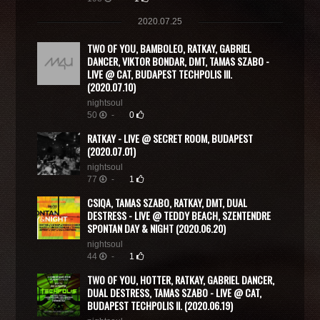
2020.07.25
TWO OF YOU, BAMBOLEO, RATKAY, GABRIEL
DANCER, VIKTOR BONDAR, DMT, TAMAS SZABO -
LIVE @ CAT, BUDAPEST TECHPOLIS III.
(2020.07.10)
nightsoul
50
-
0
RATKAY - LIVE @ SECRET ROOM, BUDAPEST
(2020.07.01)
nightsoul
77
-
1
CSIQA, TAMAS SZABO, RATKAY, DMT, DUAL
DESTRESS - LIVE @ TEDDY BEACH, SZENTENDRE
SPONTAN DAY & NIGHT (2020.06.20)
nightsoul
44
-
1
TWO OF YOU, HOTTER, RATKAY, GABRIEL DANCER,
DUAL DESTRESS, TAMAS SZABO - LIVE @ CAT,
BUDAPEST TECHPOLIS II. (2020.06.19)