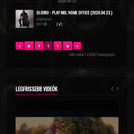
2020.04.23
DJ.BIRO - PLAY MIX, HOME OFFICE (2020.04.23.)
nightsoul
407
-
2
4
5
6
390 oldal | 23387 bejegyzés
LEGFRISSEBB VIDEÓK