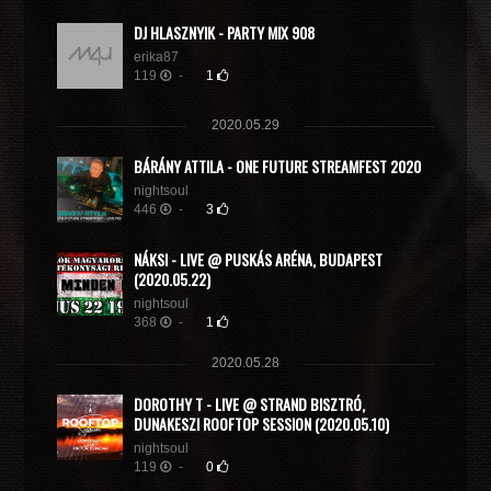
DJ HLASZNYIK - PARTY MIX 908
erika87
119
-
1
2020.05.29
BÁRÁNY ATTILA - ONE FUTURE STREAMFEST 2020
nightsoul
446
-
3
NÁKSI - LIVE @ PUSKÁS ARÉNA, BUDAPEST
(2020.05.22)
nightsoul
368
-
1
2020.05.28
DOROTHY T - LIVE @ STRAND BISZTRÓ,
DUNAKESZI ROOFTOP SESSION (2020.05.10)
nightsoul
119
-
0