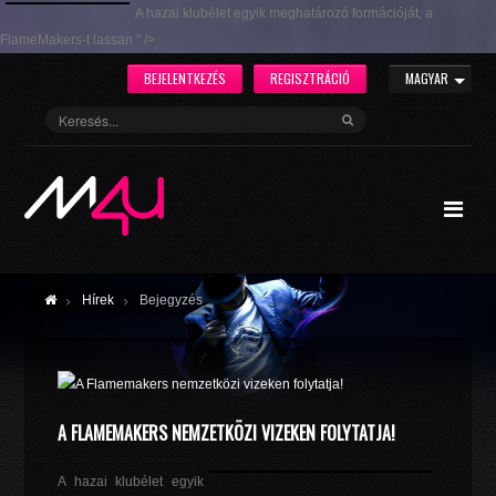
A hazai klubélet egyik meghatározó formációját, a
FlameMakers-t lassan " />
BEJELENTKEZÉS
REGISZTRÁCIÓ
MAGYAR
Hírek
Bejegyzés
A FLAMEMAKERS NEMZETKÖZI VIZEKEN FOLYTATJA!
A hazai klubélet egyik