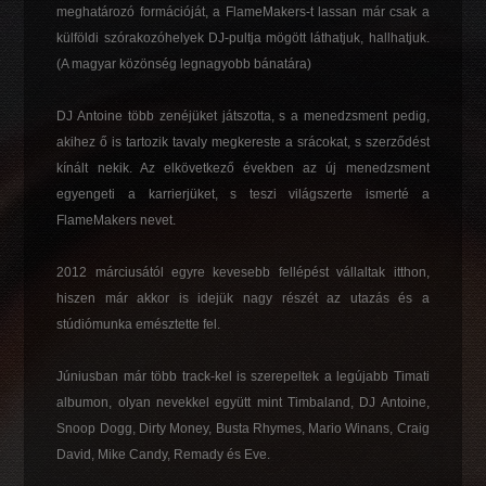
meghatározó formációját, a FlameMakers-t lassan már csak a
külföldi szórakozóhelyek DJ-pultja mögött láthatjuk, hallhatjuk.
(A magyar közönség legnagyobb bánatára)
DJ Antoine több zenéjüket játszotta, s a menedzsment pedig,
akihez ő is tartozik tavaly megkereste a srácokat, s szerződést
kínált nekik. Az elkövetkező években az új menedzsment
egyengeti a karrierjüket, s teszi világszerte ismerté a
FlameMakers nevet.
2012 márciusától egyre kevesebb fellépést vállaltak itthon,
hiszen már akkor is idejük nagy részét az utazás és a
stúdiómunka emésztette fel.
Júniusban már több track-kel is szerepeltek a legújabb Timati
albumon, olyan nevekkel együtt mint Timbaland, DJ Antoine,
Snoop Dogg, Dirty Money, Busta Rhymes, Mario Winans, Craig
David, Mike Candy, Remady és Eve.