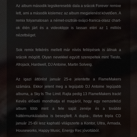
Az album második legsikeresebb dala a srácok Forever remixe
lett, ami a második kislemez az album megjelenést követően. A
remix folyamatosan a német-osztrák-svájci-franica-olasz chart-
ok élén járt és a videoklipje is lassan eléri az 1 milliós
nézettséget.
Sok remix felkérés mellett már nívós fellépések is állnak a
srácok mögött. Olyan nevekkel együtt szerepeltek mint Tiesto,
Afrojack, Hardwell, DJ Antoine, Martin Solveig.
Az igazi áttörést január 25-e jelentette a FlameMakers
számára. Ekkor jelent meg a legújabb DJ Antoine legújabb
albuma, a Sky Is The Limit. Rajta pedig 13 FlameMakers track!
Kevés
előadó mondhatja el magáról, hogy egy nemzetközi
album több mint a fele saját zenéje és a további
háttérmunkálataiba is besegített. A dupla-, illetve tripla CD
január 25-től lesz kapható világszerte a Kontor, Ultra, Armada,
Houseworks, Happy Music, Energy Rec jóvoltából.