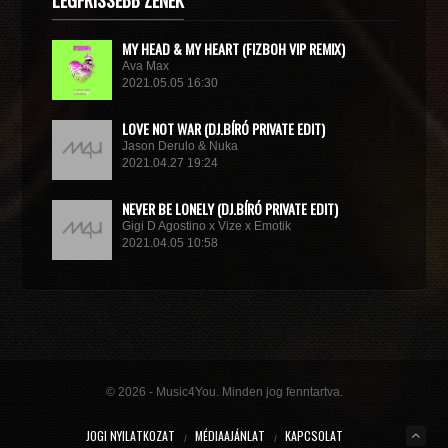
LEGFRISSEBB ZENÉK
MY HEAD & MY HEART (FIZBOH VIP REMIX)
Ava Max
2021.05.05 16:30
LOVE NOT WAR (DJ.BÍRÓ PRIVATE EDIT)
Jason Derulo & Nuka
2021.04.27 19:24
NEVER BE LONELY (DJ.BÍRÓ PRIVATE EDIT)
Gigi D Agostino x Vize x Emotik
2021.04.05 10:58
GET IN TROUBLE (SO WHAT) (DJ.BÍRÓ PRIVATE EDIT)
Dimitri Vegas & Like Mike x Vini Vici
2021.02.18 19:09
MIRACLE (VIP MIX)
Willcox
© 2026 - Music4You. Minden jog fenntartva.
2020.10.15 09:41
JOGI NYILATKOZAT
MÉDIAAJÁNLAT
KAPCSOLAT