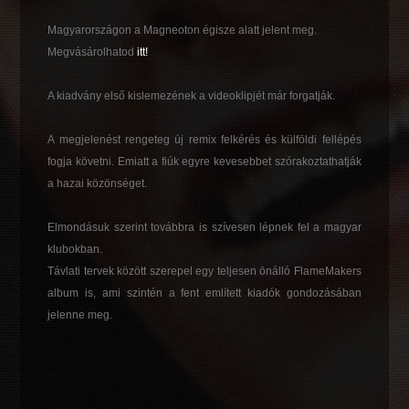
Magyarországon a Magneoton égisze alatt jelent meg.
Megvásárolhatod
itt!
A kiadvány első kislemezének a videoklipjét már forgatják.
A megjelenést rengeteg új remix felkérés és külföldi fellépés
fogja követni. Emiatt a fiúk egyre kevesebbet szórakoztathatják
a hazai közönséget.
Elmondásuk szerint továbbra is szívesen lépnek fel a magyar
klubokban.
Távlati tervek között szerepel egy teljesen önálló FlameMakers
album is, ami szintén a fent említett kiadók gondozásában
jelenne meg.