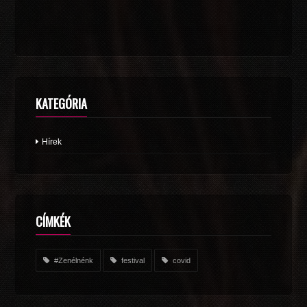
KATEGÓRIA
Hírek
CÍMKÉK
#Zenélnénk
festival
covid