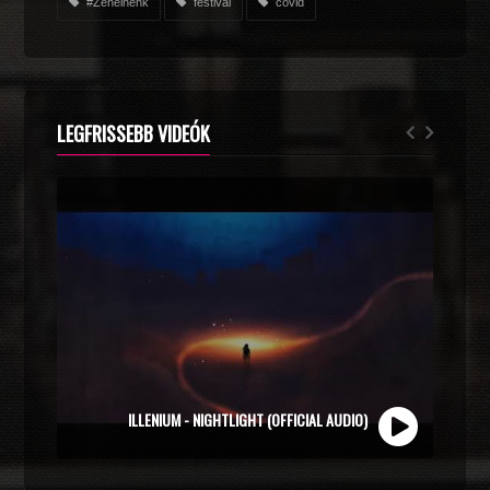
#Zenélnénk
festival
covid
LEGFRISSEBB VIDEÓK
ZOLI VEKONY X CALIDORA - MINDIG NYÁR (OFFICIAL
MUSIC VIDEO)