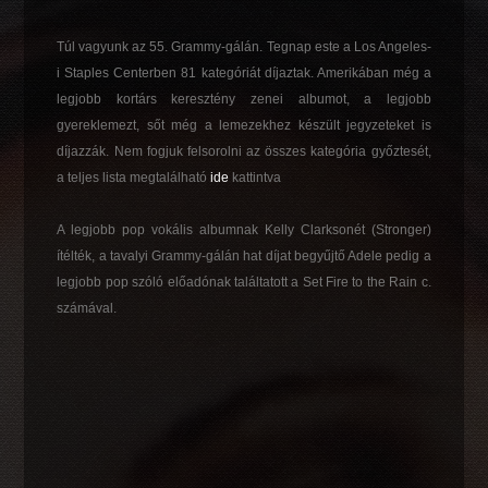
Túl vagyunk az 55. Grammy-gálán. Tegnap este a Los Angeles-
i Staples Centerben 81 kategóriát díjaztak. Amerikában még a
legjobb kortárs keresztény zenei albumot, a legjobb
gyereklemezt, sőt még a lemezekhez készült jegyzeteket is
díjazzák. Nem fogjuk felsorolni az összes kategória győztesét,
a teljes lista megtalálható
ide
kattintva
A legjobb pop vokális albumnak Kelly Clarksonét (Stronger)
ítélték, a tavalyi Grammy-gálán hat díjat begyűjtő Adele pedig a
legjobb pop szóló előadónak találtatott a Set Fire to the Rain c.
számával.