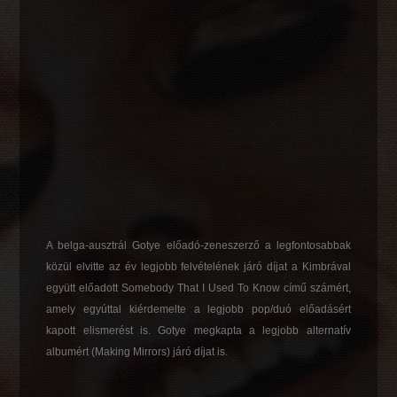
A belga-ausztrál Gotye előadó-zeneszerző a legfontosabbak
közül elvitte az év legjobb felvételének járó díjat a Kimbrával
együtt előadott Somebody That I Used To Know című számért,
amely egyúttal kiérdemelte a legjobb pop/duó előadásért
kapott elismerést is. Gotye megkapta a legjobb alternatív
albumért (Making Mirrors) járó díjat is.