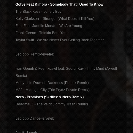
Gotye Feat Kimbra - Somebody That I Used To Know
The Black Keys - Lonely Boy
Kelly Clarkson - Stronger (What Doesn't Kill You)
Fun. Feat. Janelle Monáe - We Are Young
Frank Ocean - Thinkin Bout You
Taylor Swift - We Are Never Ever Getting Back Together
Legjobb Remix-felvétel
:
Ivan Gough & Feenixpawl feat. Georgi Kay - In my Mind (Axwell
Remix)
Moby - Lie Down In Darkness (Photek Remix)
M83 - Midnight City (Eric Prydz Private Remix)
Nero - Promises (Skrillex & Nero Remix)
Deadmau5 - The Veldt (Tommy Trash Remix)
Legjobb Dance-felvétel
:
Avicii - Levels