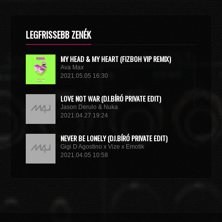
LEGFRISSEBB ZENÉK
MY HEAD & MY HEART (FIZBOH VIP REMIX)
Ava Max
2021.05.05 16:30
LOVE NOT WAR (DJ.BÍRÓ PRIVATE EDIT)
Jason Derulo & Nuka
2021.04.27 19:24
NEVER BE LONELY (DJ.BÍRÓ PRIVATE EDIT)
Gigi D Agostino x Vize x Emotik
2021.04.05 10:58
GET IN TROUBLE (SO WHAT) (DJ.BÍRÓ PRIVATE EDIT)
Dimitri Vegas & Like Mike x Vini Vici
2021.02.18 19:09
MIRACLE (VIP MIX)