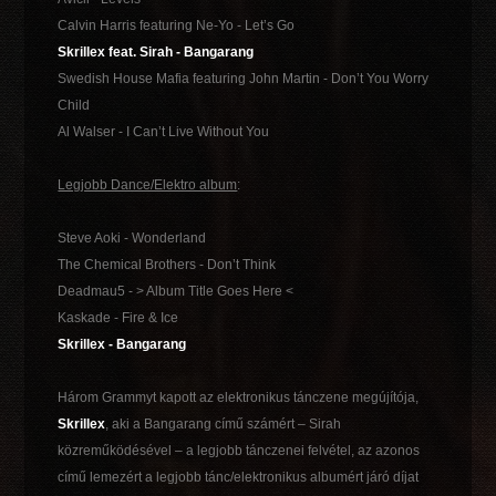
Calvin Harris featuring Ne-Yo - Let’s Go
Skrillex feat. Sirah - Bangarang
Swedish House Mafia featuring John Martin - Don’t You Worry
Child
Al Walser - I Can’t Live Without You
Legjobb Dance/Elektro album
:
Steve Aoki - Wonderland
The Chemical Brothers - Don’t Think
Deadmau5 - > Album Title Goes Here <
Kaskade - Fire & Ice
Skrillex - Bangarang
Három Grammyt kapott az elektronikus tánczene megújítója,
Skrillex
, aki a Bangarang című számért – Sirah
közreműködésével – a legjobb tánczenei felvétel, az azonos
című lemezért a legjobb tánc/elektronikus albumért járó díjat