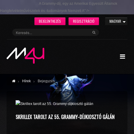
A Grammy-díj, egy az Amerikai Egyesült Államok
Hangfelvételművészetek és -tudományok Nemzeti A" />
BEJELENTKEZÉS
REGISZTRÁCIÓ
MAGYAR
Hírek
Bejegyzés
SKRILLEX TAROLT AZ 55. GRAMMY-DÍJKIOSZTÓ GÁLÁN