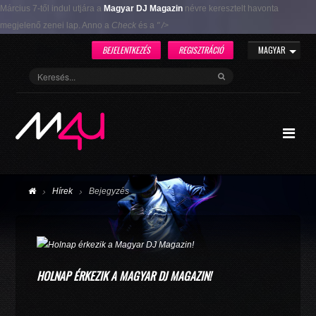
Március 7-től indul utjára a
Magyar DJ Magazin
névre keresztelt havonta
megjelenő zenei lap. Anno a
Check
és a
" />
BEJELENTKEZÉS
REGISZTRÁCIÓ
MAGYAR
Hírek
Bejegyzés
HOLNAP ÉRKEZIK A MAGYAR DJ MAGAZIN!