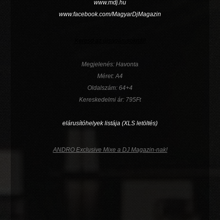
www.mdj.hu
www.facebook.com/MagyarDjMagazin
Keresd az újságárusoknál!
Megjelenés: Havonta
Méret: A4
Oldalszám: 64+4
Kereskedelmi ár: 795Ft
elárusítóhelyek listája (XLS letöltés)
ANDRO Exclusive Mixe a DJ Magazin-nak!