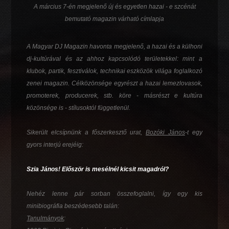
A március 7-én megjelenő új és egyetlen hazai - e szcénát
bemutató magazin várható címlapja
A Magyar DJ Magazin havonta megjelenő, a hazai és a külhoni
dj-kultúrával és az ahhoz kapcsolódó területekkel: mint a
klubok, partik, fesztiválok, technikai eszközök világa foglalkozó
zenei magazin. Célközönsége egyrészt a hazai lemezlovasok,
promoterek, producerek, stb. köre - másrészt e kultúra
közönsége is - stílusoktól függetlenül.
Sikerült elcsípnünk a főszerkesztő urat,
Bozóki János
-t egy
gyors interjú erejéig:
Szia János! Először is mesélnél kicsit magadról?
Nehéz lenne pár sorban összefoglalni, így egy kis
minibiográfia beszédesebb talán:
Tanulmányok
: