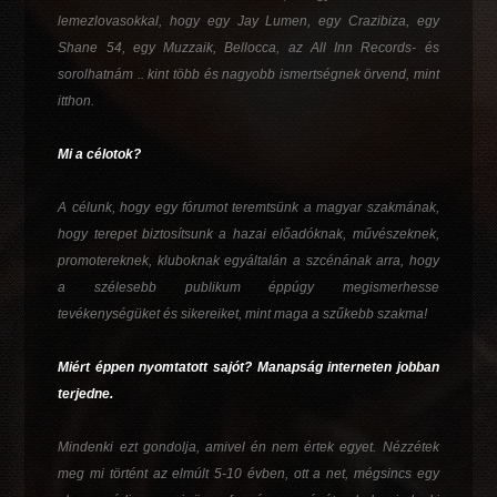
lemezlovasokkal, hogy egy Jay Lumen, egy Crazibiza, egy
Shane 54, egy Muzzaik, Bellocca, az All Inn Records- és
sorolhatnám .. kint több és nagyobb ismertségnek örvend, mint
itthon.
Mi a célotok?
A célunk, hogy egy fórumot teremtsünk a magyar szakmának,
hogy terepet biztosítsunk a hazai előadóknak, művészeknek,
promotereknek, kluboknak egyáltalán a szcénának arra, hogy
a szélesebb publikum éppúgy megismerhesse
tevékenységüket és sikereiket, mint maga a szűkebb szakma!
Miért éppen nyomtatott sajót? Manapság interneten jobban
terjedne.
Mindenki ezt gondolja, amivel én nem értek egyet. Nézzétek
meg mi történt az elmúlt 5-10 évben, ott a net, mégsincs egy