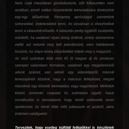
Nem csak interjúkban gondolkodunk, sőt! Kifejezetten nem
azokban, ennél sokkal összetettebb bemutatására törekszünk
egy-egy előadónak. Rengeteg aprósággal szeretnénk
színesebbé, érdekesebbé tenni, és vizuálisan is élvezhetővé
tenni a választott előadót. A választás pedig egyfelől szubjektív,
másfelől, ha valakivel olyan dolog történik, amely elismerésre
méltó azt nekünk meg kell jelenítenünk, mert hiteltelenek
leszünk, ha sógor-koma jóbarátokkal töltjük meg a magazint…
Az első számban több mint 45 (!) magyar dj és producer
szerepel valamilyen formában, valakinél egy megjelenésről
adunk számot, van akinél egy videoklippről, másnál
lemezajánlót közlünk, vagy a márciusi fellépéseit, megint
másoknál egy bővebb bemutatást, vagy nagyinterjút. Mellettük
klubot, promoter csapatot és számtalan egyéb hazai
vonatkozást is bemutatunk, hogy minél szélesebb zenei
spektrumot, és minél több infót juttassunk el azokról, akire
érdemes odafigyelni.
Tervezitek, hogy esetleg külföldi fellépőkkel is készítetek