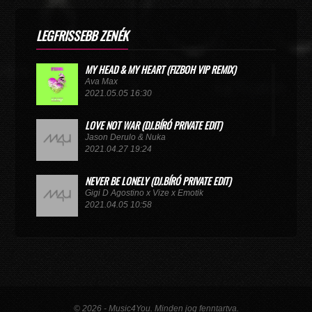
LEGFRISSEBB ZENÉK
MY HEAD & MY HEART (FIZBOH VIP REMIX)
Ava Max
2021.05.05 16:30
LOVE NOT WAR (DJ.BÍRÓ PRIVATE EDIT)
Jason Derulo & Nuka
2021.04.27 19:24
NEVER BE LONELY (DJ.BÍRÓ PRIVATE EDIT)
Gigi D Agostino x Vize x Emotik
2021.04.05 10:58
GET IN TROUBLE (SO WHAT) (DJ.BÍRÓ PRIVATE EDIT)
Dimitri Vegas & Like Mike x Vini Vici
2021.02.18 19:09
MIRACLE (VIP MIX)
Willcox
© 2026 - Music4You. Minden jog fenntartva.