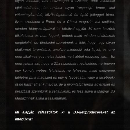
olyan médium, ami összefogná a szcénát, ahol mindenki
tájékozódhatna, és aminek olyan
'respectje'
lenne, ami
véleményformáló, közösségteremtő és építő jelleggel bírna.
Ilyen szerintem a
Freee
és a
Check magazin
volt utoljára,
minden hiányosságaival és hibáival együtt. Mi sem leszünk
tökéletesek és nem fogunk, tudunk majd minden elvárásnak
megfelelni, de törekedni szeretnénk a felé, hogy egy olyan
platformot teremtsünk, amelyre mindenki oda figyel, és erre
nem alkalmas egy netes felület, mert abból rengeteg van… Ez
nem jelenti azt, hogy a 21.századnak megfelelően ne legyen
egy komoly webes felületünk, ne lehessen majd megvenni
tablet-re pl. a magazint és úgy is lapozgatni, vagy a facebook-
ot ne használnánk majd ki, de a nyomtatott forma ad értéket és
presztizst szerintünk a céljainknak, és lesz súlya a Magyar DJ
Magazinnak általa a szakmában.
Mi alapján választjátok ki a DJ-ket/prodecereket az
interjúkra?