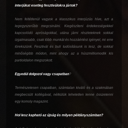
interjúkat esetleg fesztiválokra jártok?
Nem feltétlenül vagyok a klasszikus interjúzás híve, azt a
legegyszerűbb megcsinálni. Kiegészíteni érdekességekkel
kapcsolódó apróságokkal, utána járni részleteknek sokkal
izgalmasabb, csak több munkát és hozzáértést igényel, mi erre
törekszünk. Fesztivál és buli tudósításunk is lesz, de sokkal
minőségibb módon, mint ahogy az a húszmilliomodik kis
partioldalon megszokott.
Egyedül dolgozol vagy csapatban
?
Természetesen csapatban, számtalan kiváló és a szakmában
megbecsült kollégával, nélkülük lehetetlen lenne összetenni
egy komoly magazint.
Hol lesz kapható az újság és milyen példányszámban?