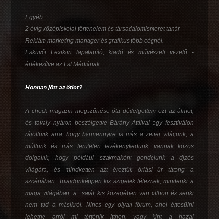
Egyéb
:
2 évig középiskolai történelem és társadalomismeret tanár
Reklám marketing manager és grafikus több cégnél.
Esküvői Lexikon lapalapító, kiadó és művészeti vezető -
értékesítve az Est Médiának
Honnan jött az ötlet?
A check magazin megszűnése óta dédelgettem ezt az álmot,
és tavaly nyáron beszélgetve Bárány Attilval egy fesztiválon
rájöttünk arra, hogy bármennyire is más a zenei világunk, a
múltunk és más területen tevékenykedünk, vannak közös
dolgaink, hogy például szakmaként gondolunk a djzés
világára, és mindketten azt éreztük óriási űr tátong a
szcénában. Tulajdonképpen kis szigetek léteznek, mindenki a
maga világában, a saját kis közegében van otthon és senki
nem tud a másikról. Nincs egy olyan fórum, ahol értesülni
lehetne arról mi történik itthon, vagy kint a hazai