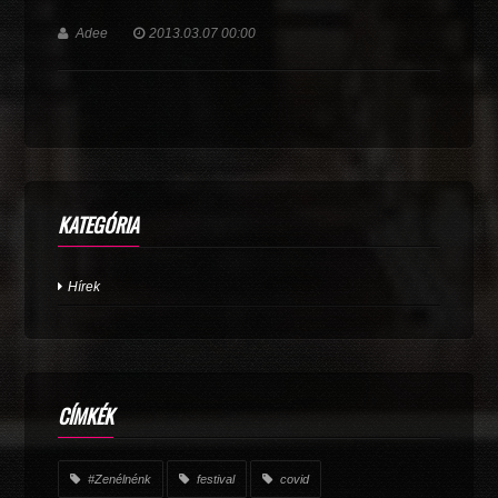
Adee
2013.03.07 00:00
KATEGÓRIA
Hírek
CÍMKÉK
#Zenélnénk
festival
covid