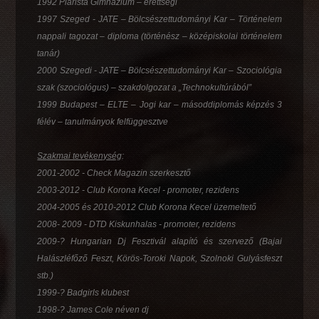
1992 Piarista Gimnázium – érettségi
1997 Szeged - JATE – Bölcsészettudományi Kar – Történelem
nappali tagozat – diploma (történész – középiskolai történelem
tanár)
2000 Szegedi - JATE – Bölcsészettudományi Kar – Szociológia
szak (szociológus) – szakdolgozat a „Technokultúrából”
1999 Budapest – ELTE – Jogi kar – másoddiplomás képzés 3
félév – tanulmányok felfüggesztve
Szakmai tevékenység
:
2001-2002 - Check Magazin szerkesztő
2003-2012 - Club Korona Kecel - promoter, rezidens
2004-2005 és 2010-2012 Club Korona Kecel üzemeltető
2008- 2009 - DTD Kiskunhalas - promoter, rezidens
2009-? Hungarian Dj Fesztivál alapító és szervező (Bajai
Halászléfőző Feszt, Körös-Toroki Napok, Szolnoki Gulyásfeszt
stb.)
1999-? Badgirls klubest
1998-? James Cole néven dj