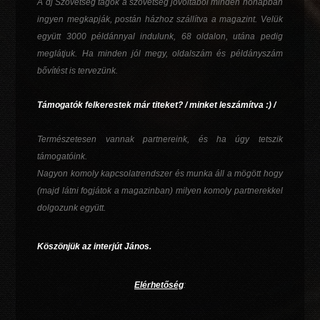
A dj Szövetség tagok a szövetség jóvoltából minden hónapban
ingyen megkapják, postán házhoz szállítva a magazint. Velük
együtt 3000 példánnyal indulunk, 68 oldalon, utána pedig
meglátjuk. Ha minden jól megy, oldalszám és példányszám
bővítést is tervezünk.
Támogatók felkerestek már titeket? / minket leszámítva :) /
Természetesen vannak partnereink, és ha úgy tetszik
támogatóink.
Nagyon komoly kapcsolatrendszer és munka áll a mögött hogy
(majd látni fogjátok a magazinban) milyen komoly partnerekkel
dolgozunk együtt.
Köszönjük az interjút János.
Elérhetőség
: