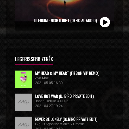
ZOLI VEKONY X CALIDORA - MINDIG NYÁR (OFFICIAL
MUSIC VIDEO)
LEGFRISSEBB ZENÉK
MY HEAD & MY HEART (FIZBOH VIP REMIX)
Ava Max
2021.05.05 16:30
LOVE NOT WAR (DJ.BÍRÓ PRIVATE EDIT)
Jason Derulo & Nuka
2021.04.27 19:24
NEVER BE LONELY (DJ.BÍRÓ PRIVATE EDIT)
Gigi D Agostino x Vize x Emotik