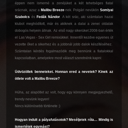
éppen nem ismerné a zenéjüket a két tehetséges fiatal
srácnak, azaz a
Malibu Breeze
-nek. Polgári nevükön
Somlyai
Szabolcs
és
Fedák Nándor
. A két srác, aki számtalan hazai
klubot meghódított, már és akiknek a dalai a zenei oldalak
dobogós helyein állnak. Az első nagy sikerüket 2008-ban érték
el Las Vegas - Sex Girl remixükkel. Innentől kezdve egyenes út
vezette őket a sikerhez és a jobbnál jobb dalok készítéséhez.
Számtalan kérdés fogalmazódik meg bennünk a fiatalokkal
kapcsolatban, amelyekre most választ szeretnénk kapni:
Üdvözöllek benneteket. Honnan ered a nevetek? Kinek az
ötlete volt a Malibu Breeze?
Húha, az alapötlet az volt, hogy egy könnyen megjegyezhető,
trendy nevünk legyen!
Nincs különösebb története :)
Hogyan indult a pályafutásotok? Meséljetek róla… Mindig is
ismertétek egymást?