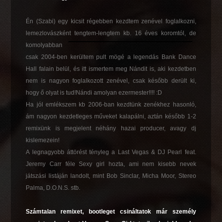
Én (Szabi) egy kicsit régebben kezdtem zenével foglalkozni,
lemezlovászként
tengtem-lengtem kb. 16 éves koromtól, de
komolyabban
csak 2004-ben kerültem pult mögé a legendás Bank Dance
Hall falain belül, és itt ismertem meg Nándit is, aki kezdetben
nem is nagyon foglalkozott zenével, csak később derült ki,
hogy ő olyat is tud!Nándi amolyan ezermester!!!! :D
Ha jól emlékszem kb 2006-ban kezdtünk zenékhez hasonló,
ám nagyon kezdetleges műveket kalapálni, aztán később 1-2
remixünk is megjelent néhány hazai producer, avagy dj
kislemezein!
A legnagyobb áttörést tényleg a Last Vegas & DJ Pearl feat.
Jeremy Carr féle Sexy girl hozta, ami nem kisebb nevek
játszási listáján landolt, mint Bob Sinclar, Micha Moor, Stereo
Palma, D.O.N.S. stb.
Számtalan remixet, bootleget csináltatok már személy