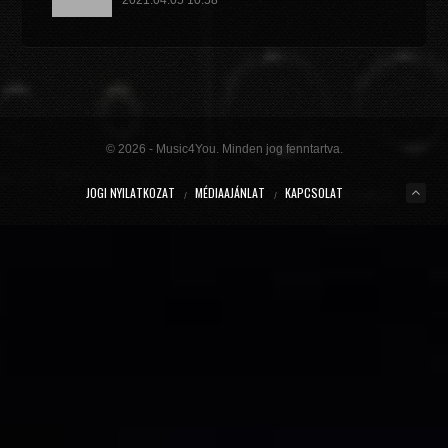
2021.04.05 10:58
GET IN TROUBLE (SO WHAT) (DJ.BÍRÓ PRIVATE EDIT)
Dimitri Vegas & Like Mike x Vini Vici
2021.02.18 19:09
MIRACLE (VIP MIX)
Willcox
© 2026 - Music4You. Minden jog fenntartva.
2020.10.15 09:41
JOGI NYILATKOZAT
MÉDIAAJÁNLAT
KAPCSOLAT
KUNG FU (EXTENDED MIX)
Basto
2020.10.11 21:00