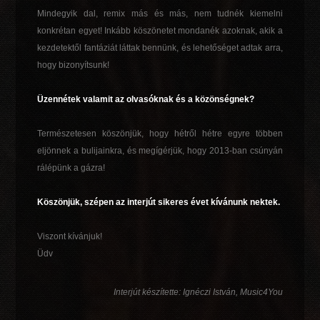
Mindegyik dal, remix más és más, nem tudnék kiemelni
konkrétan egyet! Inkább köszönetet mondanék azoknak, akik a
kezdetektől fantáziát láttak bennünk, és lehetőséget adtak arra,
hogy bizonyítsunk!
Üzennétek valamit az olvasóknak és a közönségnek?
Természetesen köszönjük, hogy hétről hétre egyre többen
eljönnek a bulijainkra, és megígérjük, hogy 2013-ban csúnyán
rálépünk a gázra!
Köszönjük, szépen az interjút sikeres évet kívánunk nektek.
Viszont kívánjuk!
Üdv
Interjút készítette: Ignéczi István, Music4You