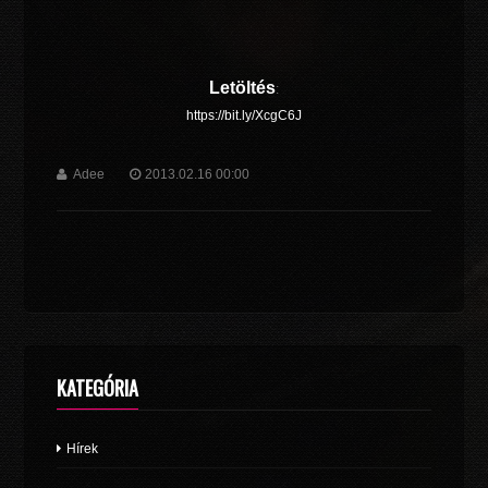
Letöltés
:
https://bit.ly/XcgC6J
Adee
2013.02.16 00:00
KATEGÓRIA
Hírek