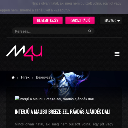
Nincs olyan fiatal, aki még nem bulizott volna, egy jót vagy
éppen nem ismerné a zenéjüket a k&eacu" />
BEJELENTKEZÉS
REGISZTRÁCIÓ
MAGYAR
Hírek
Bejegyzés
INTERJÚ A MALIBU BREEZE-ZEL, RÁADÁS AJÁNDÉK DAL!
Nincs olyan fiatal, aki még nem bulizott volna, egy jót vagy