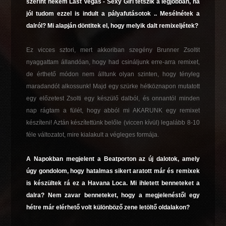
szerint nekem Last Vegas - Sexy Girl tetszik a legjobban, ha
jól tudom ezzel is indult a pályafutásotok .. Mesélnétek a
dalról? Mi alapján döntitek el, hogy melyik dalt remixeljétek?
Ez vicces sztori, mert akkoriban szegény Brunner Zsoltit
nyaggattam állandóan, hogy had csináljunk erre-arra remixet,
de érthető módon nem álltunk olyan szinten, hogy tényleg
maradandót alkossunk! Majd egy szürke hétköznapon mutatott
egy előzetest Zsolti egy készülő dalból, és onnantól minden
nap rágtam a fülét, hogy abból mi AKARUNK egy remixet
készíteni! Aztán készítettünk belőle (viccen kívül) legalább 8-10
féle változatot, mire kialakult a végleges formája.
A Napokban megjelent a Beatporton az új dalotok, amely
úgy gondolom, hogy hatalmas sikert aratott már és remixek
is készültek rá ez a Havana Loca. Mi ihletett benneteket a
dalra? Nem zavar benneteket, hogy a megjelenéstől egy
hétre már elérhető volt különböző zene letöltő oldalakon?