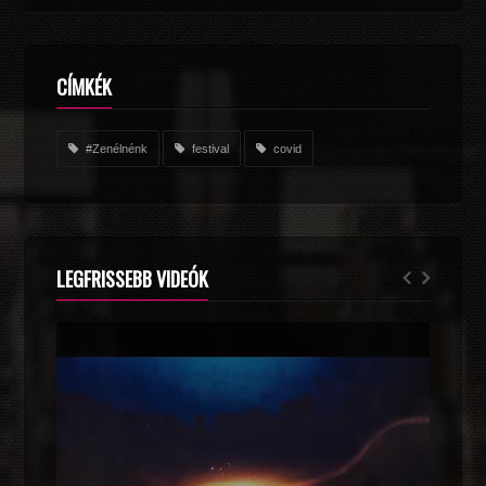
CÍMKÉK
#Zenélnénk
festival
covid
LEGFRISSEBB VIDEÓK