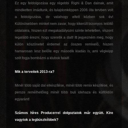
Ez egy feldolgozása egy régebbi Righi & Dan dalnak, amit
mindketten imádtunk, és tulajdonképpen 2006 óta tervben volt
a feldolgozása, de valahogy eltelt közben sok év!
Különösebben minket nem zavar, hogy kikerült bizonyos letöltő
oldalakra, hiszen ezt megakadályozni szinte lehetetlen, viszont
legalább érezni, hogy szeretik a dalt! Itt jegyezném meg, hogy
külön köszönetet érdemel az összes remixelő, hiszen
hamarosan lesz belőle egy második kiadás is, ami végképp
szét fogja bombázni a klubok falait!
Mik a terveitek 2013-ra?
Minél több saját dal elkészítése, minél több remix készítése, és
persze remélhetőleg minél több buli idehaza és külföldön
egyaránt!
Számos híres Producerrel dolgoztatok már együtt. Kire
vagytok a legbüszkébbek?