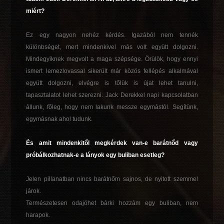
miért?
Ez egy nagyon nehéz kérdés. Igazából nem tennék
különbséget, mert mindenkivel más volt együtt dolgozni.
Mindegyiknek megvolt a maga szépsége. Örülök, hogy ennyi
ismert lemezlovassal sikerült már közös fellépés alkalmával
együtt dolgozni, elvégre is tőlük is újat lehet tanulni,
tapasztalatot lehet szerezni. Jack Derekkel napi kapcsolatban
állunk, főleg, hogy nem lakunk messze egymástól. Segítünk,
egymásnak ahol tudunk.
És amit mindenkitől megkérdek van-e barátnőd vagy
próbálkozhatnak-e a lányok egy buliban esetleg?
Jelen pillanatban nincs barátnőm sajnos, de nyitott szemmel
járok.
Természetesen odajöhet bárki hozzám egy buliban, nem
harapok.