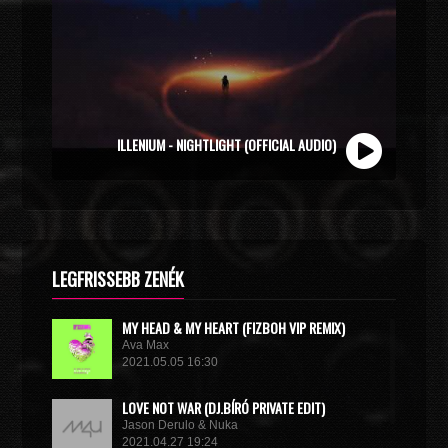
ZOLI VEKONY X CALIDORA - MINDIG NYÁR (OFFICIAL
MUSIC VIDEO)
LEGFRISSEBB ZENÉK
MY HEAD & MY HEART (FIZBOH VIP REMIX)
Ava Max
2021.05.05 16:30
LOVE NOT WAR (DJ.BÍRÓ PRIVATE EDIT)
Jason Derulo & Nuka
2021.04.27 19:24