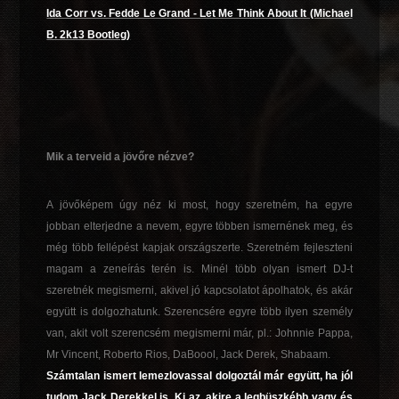
Ida Corr vs. Fedde Le Grand - Let Me Think About It (Michael
B. 2k13 Bootleg)
Mik a terveid a jövőre nézve?
A jövőképem úgy néz ki most, hogy szeretném, ha egyre
jobban elterjedne a nevem, egyre többen ismernének meg, és
még több fellépést kapjak országszerte. Szeretném fejleszteni
magam a zeneírás terén is. Minél több olyan ismert DJ-t
szeretnék megismerni, akivel jó kapcsolatot ápolhatok, és akár
együtt is dolgozhatunk. Szerencsére egyre több ilyen személy
van, akit volt szerencsém megismerni már, pl.: Johnnie Pappa,
Mr Vincent, Roberto Rios, DaBoool, Jack Derek, Shabaam.
Számtalan ismert lemezlovassal dolgoztál már együtt, ha jól
tudom Jack Derekkel is. Ki az, akire a legbüszkébb vagy és