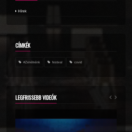
Hírek
CÍMKÉK
#Zenélnénk
festival
covid
LEGFRISSEBB VIDEÓK