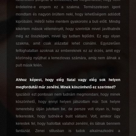
érdekelne-e engem ez a szakma. Természetesen igent
mondtam és nagyon örültem neki, hogy lehetőségem adódott
kipróbálni. Hétről hétre mentem gyakorolni a buli előtt. Mindig
kikértem mások véleményét, hogy szerintük mivel javíthatnék
még az összképen, mivel így tudtam fejlődni. Ez egy olyan
szakma, amit csak alázattal lehet csinálni. Egyszerűen
felfoghatatlan azoknak az embereknek ez az érzés, amit egy
közönség nyújthat a lemezlovas számára, amíg nem állnak a
pult másik felén.
Ahhoz képest, hogy elég fiatal vagy elég sok helyen
megfordultál már zenélni. Minek köszönhető ez szerinted?
Igazából ezt pontosan nem tudnám megmondani, hogy minek
köszönhető, hogy ennyi helyen játszottam már. Sok helyre
ismeretség útján jutottam be, de persze volt olyan is, hogy
felkerestek, hogy tudnék-e bulit vállalni. Volt, amikor úgy
kerestek fel, hogy hallottak valahol zenélni, és látnak bennem
fantáziát. Zenei stílusban is tudok alkalmazkodni a