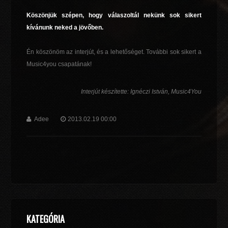
Köszönjük szépen, hogy válaszoltál nekünk sok sikert
kívánunk neked a jövőben.
Én köszönöm az interjút, és a lehetőséget. További sok sikert a
Music4you csapatának!
Interjút készítette: Ignéczi István, Music4You
Adee
2013.02.19 00:00
KATEGÓRIA