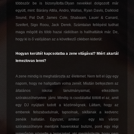
többször be is bizonyította.Olyan nevekkel dolgozott már
együtt, mint: Bárány Attila, Andro, Wallas, Ryan Davis, Dalkloid
Sound, Pat Duff, James Cole, Shabaam, Lauer & Canard,
Szeifert, Sigo Roou, Jack Derek. Számtalan fellépést tudhat
maga mögött és több hazai rádióban is hallhattátok már. De,
hogy ki is ő valójában az a következő cikkben kiderül:
Hogyan kerültél kapcsolatba a zene világával? Miért akartál
lemezlovas lenni?
A zene mindig is meghatározta az életemet. Nem telt el úgy egy
napom, hogy ne hallgattam volna zenét. Miután befejeztem az
általános iskolai tanulmányaimat, elkezdtem
szórakozóhelyekre járni. Mindig is csodálattal töltött el az, amit
egy DJ nyújtani tudott a közönségnek. Láttam, hogy az
emberek felszabadulnak, tapsolnak, sikítanak a kedvenc
zenéik hallatán. Egyszer, amikor egy kis városi
szórakozóhelyre mentünk haverokkal bulizni, pont egy régi
ismerősöm pörgette a lemezeket, aki megkérdezte, hogy nem