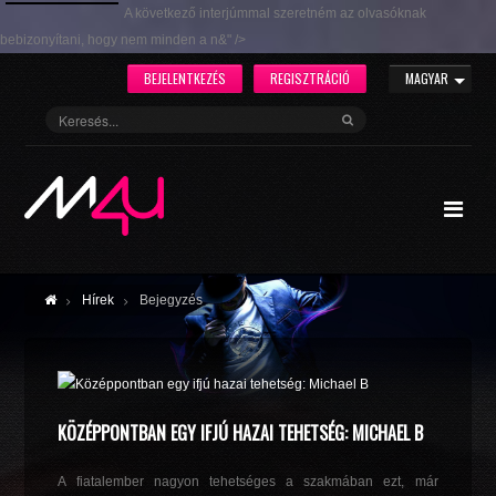
A következő interjúmmal szeretném az olvasóknak
bebizonyítani, hogy nem minden a n&" />
BEJELENTKEZÉS
REGISZTRÁCIÓ
MAGYAR
Hírek
Bejegyzés
KÖZÉPPONTBAN EGY IFJÚ HAZAI TEHETSÉG: MICHAEL B
A fiatalember nagyon tehetséges a szakmában ezt, már