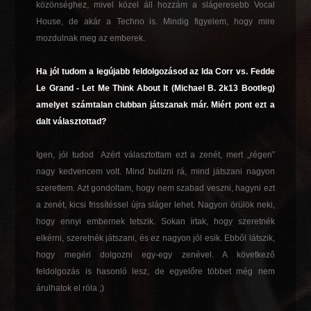
közönséghez, mivel közel áll hozzám a slágeresebb Vocal
House, de akár a Techno is. Mindig figyelem, hogy mire
mozdulnak meg az emberek.
Ha jól tudom a legújabb feldolgozásod az Ida Corr vs. Fedde
Le Grand - Let Me Think About It (Michael B. 2k13 Bootleg)
amelyet számtalan clubban játszanak már. Miért pont ezt a
dalt választottad?
Igen, jól tudod Azért választottam ezt a zenét, mert „régen”
nagy kedvencem volt. Mind bulizni rá, mind játszani nagyon
szerettem. Azt gondoltam, hogy nem szabad veszni, hagyni ezt
a zenét, kicsi frissítéssel újra sláger lehet. Nagyon örülök neki,
hogy ennyi embernek tetszik. Sokan írtak, hogy szeretnék
elkérni, szeretnék játszani, és ez nagyon jól esik. Ebből látszik,
hogy megéri dolgozni egy-egy zenével. A következő
feldolgozás is hasonló lesz, de egyelőre többet még nem
árulhatok el róla ;)