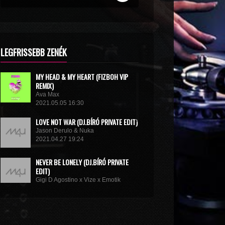
LEGFRISSEBB ZENÉK
MY HEAD & MY HEART (FIZBOH VIP
REMIX)
Ava Max
2021.05.05 16:30
LOVE NOT WAR (DJ.BÍRÓ PRIVATE EDIT)
Jason Derulo & Nuka
2021.04.27 19:24
NEVER BE LONELY (DJ.BÍRÓ PRIVATE
EDIT)
Gigi D Agostino x Vize x Emotik
2021.04.05 10:58
GET IN TROUBLE (SO WHAT) (DJ.BÍRÓ
PRIVATE EDIT)