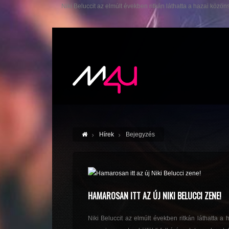
Niki Beluccit az elmúlt években ritkán láthatta a hazai közö
Hírek
Bejegyzés
HAMAROSAN ITT AZ ÚJ NIKI BELUCCI ZENE!
Niki Beluccit az elmúlt években ritkán láthatta a