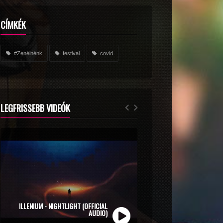
CÍMKÉK
#Zenélnénk
festival
covid
LEGFRISSEBB VIDEÓK
ZOLI VEKONY X CALIDORA - MINDIG NYÁR
ILLENIUM - NIGHTLIGHT (OFFICIAL
(OFFICIAL MUSIC VIDEO)
AUDIO)