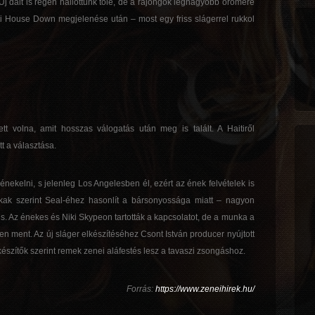
 Új dalt is régen hallottunk tőle, de a rajongók legnagyobb örömére
tti House Down megjelenése után – most egy friss slágerrel rukkol
t volna, amit hosszas válogatás után meg is talált. A Haitiről
tt a választása.
nekelni, s jelenleg Los Angelesben él, ezért az ének felvételek is
okak szerint Seal-éhez hasonlít a bársonyossága miatt – nagyon
is. Az énekes és Niki Skypeon tartották a kapcsolatot, de a munka a
en ment. Az új sláger elkészítéséhez Csont István producer nyújtott
 készítők szerint remek zenei aláfestés lesz a tavaszi zsongáshoz.
Forrás:
https://www.zeneihirek.hu/