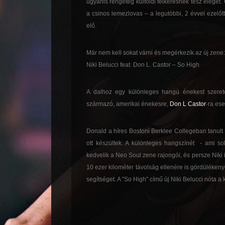
ugyanis rengeteg külföldi felkérésnek tesz eleget.
a csinos lemezlovas – a legutóbbi, 2 évvel ezelő
elő.
Már nem kell sokat várni és megérkezik az új zene:
Niki Belucci feat. Don L. Castor – So High
A dalhoz egy különleges hangú énekest szeretet
származó, amerikai énekesre,
Don L Castor
-ra ese
Donald a híres Bostoni Berklee Collegeban tanult é
ott készültek. A különleges hangszínét - ami s
kedvelik a Neo Soul zene rajongói, és persze Niki 
10 ezer kilométer távolság ellenére is gördülékeny
segítséget. A ”So High” című új Niki Belucci nóta a