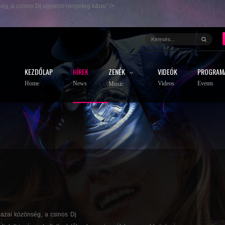
nség, a csinos Dj ugyanis rengeteg k&uu" />
KEZDŐLAP
HÍREK
ZENÉK
VIDEÓK
PROGRAM
Home
News
Videos
Events
Music
 hazai közönség, a csinos Dj