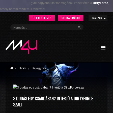
Egyre nagyobb utat tör magának zenei téren a
DirtyForce
,
amely három rendkívüli tehets" />
BEJELENTKEZÉS
REGISZTRÁCIÓ
MAGYAR
Hírek
Bejegyzés
3 DUDÁS EGY CSÁRDÁBAN? INTERJÚ A DIRTYFORCE-
SZAL!