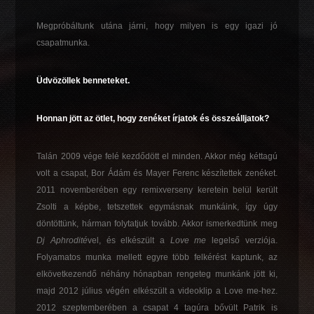
Megpróbáltunk utána járni, hogy milyen is egy igazi jó
csapatmunka.
Üdvözöllek benneteket.
Honnan jött az ötlet, hogy zenéket írjatok és összeálljatok?
Talán 2009 vége felé kezdődött el minden. Akkor még kéttagú
volt a csapat, Bor Ádám és Mayer Ferenc készítettek zenéket.
2011 novemberében egy remixverseny keretein belül került
Zsolti a képbe, tetszettek egymásnak munkáink, így úgy
döntöttünk, hárman folytatjuk tovább. Akkor ismerkedtünk meg
Dj Aphrodité
vel, és elkészült a
Love me
legelső verziója.
Folyamatos munka mellett egyre több felkérést kaptunk, az
elkövetkezendő néhány hónapban rengeteg munkánk jött ki,
majd 2012 július végén elkészült a videoklip a Love me-hez.
2012 szeptemberében a csapat 4 tagúra bővült Patrik is