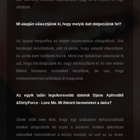
döntünk.
Mi alapján választjátok ki, hogy melyik dalt dolgozzátok fel?
Az igazat megvallva az elején össze-vissza válogattunk. Sok
bootleget készítettünk, volt rá példa, hogy valamit elkezdtünk,
és azóta sem nyúltunk hozzá. Most már tudatosan válasszuk ki
azt, hogy mit dolgozunk fel, vagy mit készítünk el. Az idei évben
főként hivatalos remixeket készítünk, de van, hogy
remixversennyel próbáljuk ki magunkat.
Az egyik talán legsikeresebb dalotok Djane Aphrodité
&DirtyForce - Love Me. Mi ihletett benneteket a dalra?
Senki előtt nem titok, hogy egy szabadon felhasználható
éneket dolgoztunk fel ezzel a zenével. Amikor akkoriban
elkezdtük Aphroditével a közös munkát, ez volt az az ének,