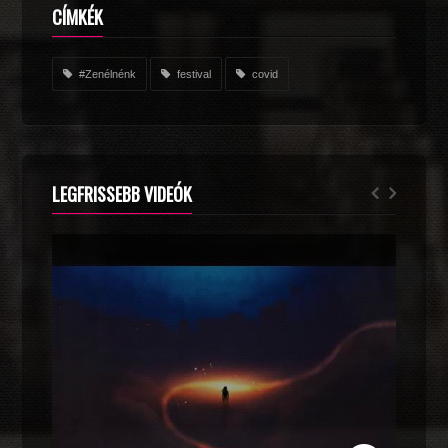
CÍMKÉK
#Zenélnénk
festival
covid
LEGFRISSEBB VIDEÓK
ZOLI VEKONY X CALIDORA - MINDIG NYÁR (OFFICIAL