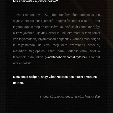
Mik a terveitek a jövőre nézve?
Tervünk rengeteg van. Az utóbbi néhány hónapban kialakult a
saját zenei stílusunk, emellől nagyritkán térünk csak el. Pont
tegnap kaptuk meg az éneksávot az első saját zenénkhez, így
a közeljövőben kijövünk ezzel is. Mellette most is több remix
van folyamatban, folyamatosan dolgozunk. Vannak más dolgok
is folyamatban, de erről még nem szeretnénk beszélni,
maradjon meglepetés. Amint bármi történik velük arról a
facebook oldalunkon (
www.facebook.com/dirtyforce
) azonnal
értesülhettek!
Köszönjük szépen, hogy válaszoltatok sok sikert kívánunk
nektek.
Interjút készítette: Ignéczi István, Music4You