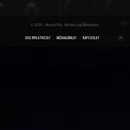
Dimitri Vegas & Like Mike x Vini Vici
2021.02.18 19:09
MIRACLE (VIP MIX)
Willcox
© 2026 - Music4You. Minden jog fenntartva.
2020.10.15 09:41
JOGI NYILATKOZAT
MÉDIAAJÁNLAT
KAPCSOLAT
KUNG FU (EXTENDED MIX)
Basto
2020.10.11 21:00