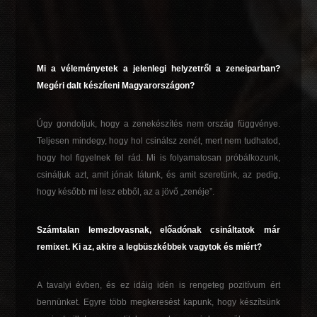
Mi a véleményetek a jelenlegi helyzetről a zeneiparban?
Megéri dalt készíteni Magyarországon?
Úgy gondoljuk, hogy a zenekészítés nem ország függvénye.
Teljesen mindegy, hogy hol csinálsz zenét, mert nem tudhatod,
hogy hol figyelnek fel rád. Mi is folyamatosan próbálkozunk,
csináljuk azt, amit jónak látunk, és amit szeretünk, az pedig,
hogy később mi lesz ebből, az a jövő „zenéje”.
Számtalan lemezlovasnak, előadónak csináltatok már
remixet. Ki az, akire a legbüszkébbek vagytok és miért?
A tavalyi évben, és ez idáig idén is rengeteg pozitívum ért
bennünket. Egyre több megkeresést kapunk, hogy készítsünk