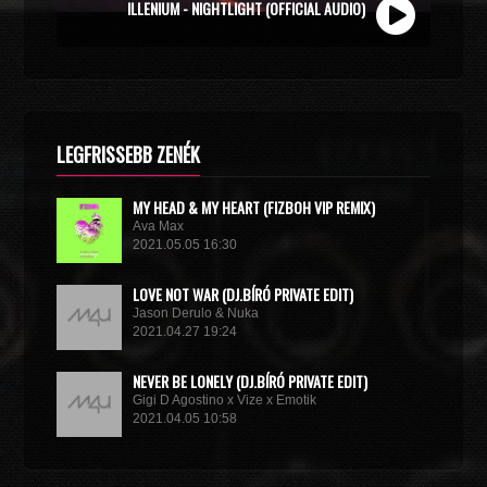
MUSIC VIDEO)
LEGFRISSEBB ZENÉK
MY HEAD & MY HEART (FIZBOH VIP REMIX)
Ava Max
2021.05.05 16:30
LOVE NOT WAR (DJ.BÍRÓ PRIVATE EDIT)
Jason Derulo & Nuka
2021.04.27 19:24
NEVER BE LONELY (DJ.BÍRÓ PRIVATE EDIT)
Gigi D Agostino x Vize x Emotik
2021.04.05 10:58
GET IN TROUBLE (SO WHAT) (DJ.BÍRÓ PRIVATE EDIT)