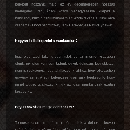
belépett hozzánk, majd ez év decemberében hosszas
mérlegelés után, Ádám közös megegyezéssel kilépett a
bandából, külföldi tanulmányai miatt. Azóta takarja a DirtyForce
csapatnév Doofenshmirtz-et, Jack Derek-et, és PatricRybak-et.
Hogyan kell elképzelni a munkátokat?
Igaz elég távol lakunk egymástól, de az internet világában
élünk, így elég könnyen tudunk együtt dolgozni. Legtöbbször
nem is szükséges, hogy találkozzunk, ahhoz, hogy elkészüljön
egy-egy zene. A suli befejezése után arra törekszünk, hogy
minél többet találkozzunk, így az igazi munka csak ezután
kezdődik ..
Együtt hozzátok meg a döntéseket?
Természetesen, mindhárman mérlegeljük a dolgokat, legyen
szó bármiről, közösen átbeszéljük, hogy mi a helyes, és úgy