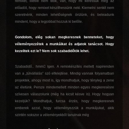
remixet, illetve nem titok, van, hogy mi keressük meg az
előadót, hogy remixet készíthessünk neki. Kiemelni senkit nem
szeretnénk, minden lehetőségnek örülünk, és beleadunk
mindent, hogy a legjobbat hozzuk ki belőle.
Gondolom, elég sokan megkeresnek benneteket, hogy
véleményezzétek a munkáikat és adjatok tanácsot. Hogy
kezelitek ezt le? Nem sok szabadidőtök lehet.
Szabadidő.. hmm Igen. A remixkészítés mellett napirenden
van a „túlvállalás” szó elfelejtése. Mindig vannak folyamatban
projektek, ahogy most is, így mondhatjuk, hogy tényleg a zene
az életünk. Persze mindemellett minden egyes megkeresésre
szívesen válaszolunk (még ha kicsit késve is). Hogy hogyan
kezeljük? Mondhatjuk, furcsa érzés, hogy megkeresnek
emberek azzal, hogy véleményezzük a munkájukat, akik
szintén sokszor a véleményekből tanulnak még