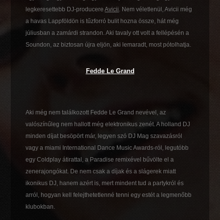
legkeresettebb DJ-producere
Avicii
. Nem véletlenül, Avicii még
a havas Lappföldön is tűzforró bulit hozna össze, hát még
júliusban a zamárdi strandon. Aki tavaly ott volt a fellépésén a
Soundon, az biztosan újra eljön, aki lemaradt, most pótolhatja.
Fedde Le Grand
Aki még nem találkozott Fedde Le Grand nevével, az
valószínűleg nem hallott még elektronikus zenét. A holland DJ
minden díjat besöpört már, legyen szó DJ Mag szavazásról
vagy a miami International Dance Music Awards-ról, legutóbb
egy Coldplay átirattal, a Paradise remixével bűvölte el a
zenerajongókat. De nem csak a díjak és a slágerek miatt
ikonikus DJ, hanem azért is, mert mindent tud a partykról és
arról, hogyan kell felejthetetlenné tenni egy estét a legmenőbb
klubokban.