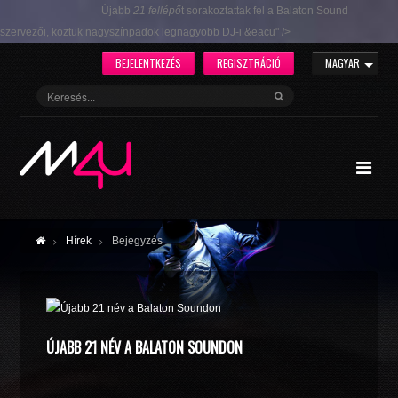
Újabb
21 fellépő
t sorakoztattak fel a Balaton Sound
szervezői, köztük nagyszínpadok legnagyobb DJ-i &eacu" />
BEJELENTKEZÉS
REGISZTRÁCIÓ
MAGYAR
Hírek
Bejegyzés
ÚJABB 21 NÉV A BALATON SOUNDON