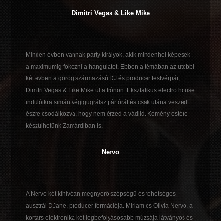
Dimitri Vegas & Like Mike
Minden évben vannak party királyok, akik mindenhol képesek
a maximumig fokozni a hangulatot. Ebben a témában az utóbbi
két évben a görög származású DJ és producer testvérpár,
Dimitri Vegas & Like Mike ül a trónon. Eksztatikus electro house
indulóikra simán végigugrálsz pár órát és csak utána veszed
észre csodálkozva, hogy nem érzed a vádlid. Kemény estére
készülhetünk Zamárdiban is.
Nervo
A Nervo két kihívóan megnyerő szépségű és tehetséges
ausztrál DJane, producer formációja. Miriam és Olivia Nervo, a
kortárs elektronika két legbefolyásosabb múzsája látványos és