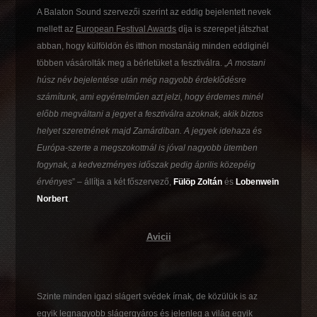
A Balaton Sound szervezői szerint az eddig bejelentett nevek
mellett az
European Festival Awards
díja is szerepet játszhat
abban, hogy külföldön és itthon mostanáig minden eddiginél
többen vásárolták meg a bérletüket a fesztiválra. „
A mostani
húsz név bejelentése után még nagyobb érdeklődésre
számítunk, ami egyértelműen azt jelzi, hogy érdemes minél
előbb megváltani a jegyet a fesztiválra azoknak, akik biztos
helyet szeretnének majd Zamárdiban. A jegyek idehaza és
Európa-szerte a megszokottnál is jóval nagyobb ütemben
fogynak, a kedvezményes időszak pedig április közepéig
érvényes
” – állítja a két főszervező,
Fülöp Zoltán
és
Lobenwein
Norbert
.
Avicii
Szinte minden igazi slágert svédek írnak, de közülük is az
egyik legnagyobb slágergyáros és jelenleg a világ egyik