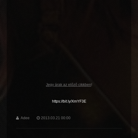
Jegy árak az előző cikkben
!
https://bit.ly/XmYF3E
Adee
2013.03.21 00:00