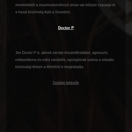
mindenkiből a maximumot kihozó show-val először csavarja el
a hazai közönség fejét a Soundon.
Doctor P
Jön Doctor P is, akinek zenéje kiszámíthatatlan, agresszív,
robbanékony és extra variábilis, rajongóinak száma a virtuális
közösségi térben a félmilliót is meghaladja.
További fellépők
: