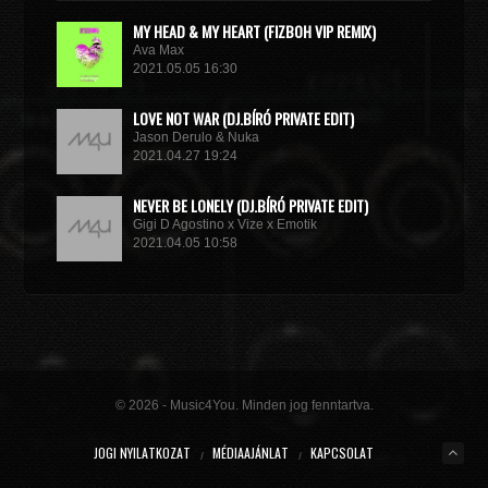
MY HEAD & MY HEART (FIZBOH VIP REMIX)
Ava Max
2021.05.05 16:30
LOVE NOT WAR (DJ.BÍRÓ PRIVATE EDIT)
Jason Derulo & Nuka
2021.04.27 19:24
NEVER BE LONELY (DJ.BÍRÓ PRIVATE EDIT)
Gigi D Agostino x Vize x Emotik
2021.04.05 10:58
GET IN TROUBLE (SO WHAT) (DJ.BÍRÓ PRIVATE EDIT)
Dimitri Vegas & Like Mike x Vini Vici
2021.02.18 19:09
MIRACLE (VIP MIX)
Willcox
© 2026 - Music4You. Minden jog fenntartva.
2020.10.15 09:41
JOGI NYILATKOZAT
MÉDIAAJÁNLAT
KAPCSOLAT
KUNG FU (EXTENDED MIX)
Basto