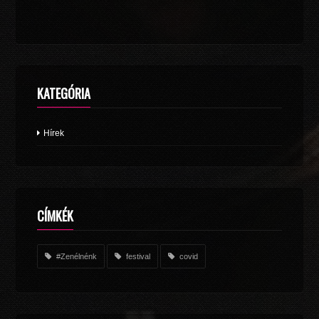
KATEGÓRIA
Hírek
CÍMKÉK
#Zenélnénk
festival
covid