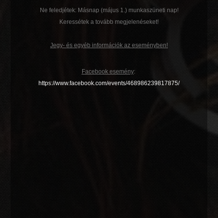
Ne feledjétek: Másnap (május 1.) munkaszüneti nap!
Keressétek a tovább megjelenéseket!
Jegy- és egyéb információk az eseményben!
Facebook esemény
:
https://www.facebook.com/events/468986239817875/