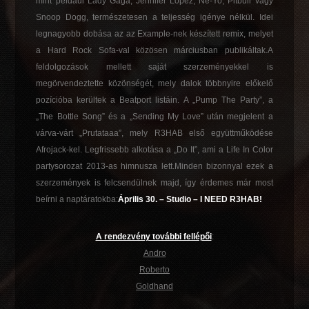
mint például Lady Gaga, Jennifer Lopez, Ne-Yo, Pitbull vagy
Snoop Dogg, természetesen a teljesség igénye nélkül. Idei
legnagyobb dobása az az Example-nek készített remix, melyet
a Hard Rock Sofa-val közösen márciusban publikáltak.A
feldolgozások mellett saját szerzeményekkel is
megörvendeztette közönségét, mely dalok többnyire előkelő
pozícióba kerültek a Beatport listáin. A „Pump The Party”, a
„The Bottle Song” és a „Sending My Love” után megjelent a
várva-várt „Prutataaa”, mely R3HAB első együttműködése
Afrojack-kel. Legfrissebb alkotása a „Do It”, ami a Life In Color
partysorozat 2013-as himnusza lett.Minden bizonnyal ezek a
szerzemények is felcsendülnek majd, így érdemes már most
beírni a naptáratokba:
Április 30. – Studio – I NEED R3HAB!
A rendezvény további fellépői
:
Andro
Roberto
Goldhand