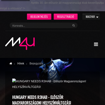
Április 30.-án először áll magyarországi klub keverőpultja
mögé a vil&aacu" />
BEJELENTKEZÉS
REGISZTRÁCIÓ
MAGYAR
Hírek
Bejegyzés
HUNGARY NEEDS R3HAB - ELŐSZÖR
MAGYARORSZÁGON! HELYSZÍNVÁLTOZÁS!