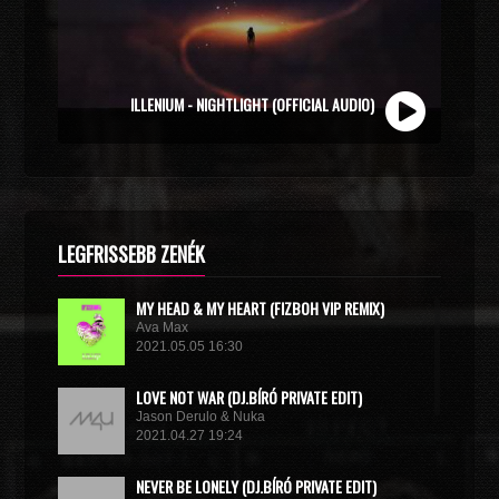
ZOLI VEKONY X CALIDORA - MINDIG NYÁR (OFFICIAL
ILLENIUM - NIGHTLIGHT (OFFICIAL AUDIO)
MUSIC VIDEO)
LEGFRISSEBB ZENÉK
MY HEAD & MY HEART (FIZBOH VIP REMIX)
Ava Max
2021.05.05 16:30
LOVE NOT WAR (DJ.BÍRÓ PRIVATE EDIT)
Jason Derulo & Nuka
2021.04.27 19:24
NEVER BE LONELY (DJ.BÍRÓ PRIVATE EDIT)