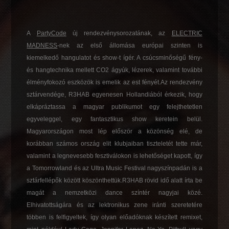
A
PartyCode
új rendezvénysorozatának, az
ELECTRIC
MADNESS
-nek az első állomása európai szinten is
kiemelkedő hangulatot és show-t ígér. A csúcsminőségű fény-
és hangtechnika mellett CO2 ágyúk, lézerek, valamint további
élményfokozó eszközök is emelik az est fényét.Az rendezvény
sztárvendége, R3HAB egyenesen Hollandiából érkezik, hogy
elkápráztassa a magyar publikumot egy felejthetetlen
egyveleggel, egy fantasztikus show keretein belül.
Magyarországon most lép először a közönség elé, de
korábban számos ország elit klubjaiban tiszteletét tette már,
valamint a legnevesebb fesztiválokon is lehetőséget kapott, így
a Tomorrowland és az Ultra Music Festival nagyszínpadán is a
sztárfellépők között köszönthettük.R3HAB rövid idő alatt írta be
magát a nemzetközi dance színtér nagyjai közé.
Elhivatottságára és az lektronikus zene iránti szeretetére
többen is felfigyeltek, így olyan előadóknak készített remixet,