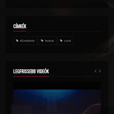
CÍMKÉK
#Zenélnénk
festival
covid
LEGFRISSEBB VIDEÓK