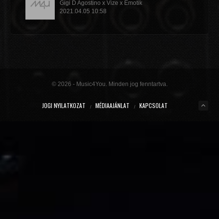
Gigi D Agostino x Vize x Emotik
2021.04.05 10:58
GET IN TROUBLE (SO WHAT) (DJ.BÍRÓ PRIVATE EDIT)
Dimitri Vegas & Like Mike x Vini Vici
2021.02.18 19:09
MIRACLE (VIP MIX)
Willcox
© 2026 - Music4You. Minden jog fenntartva.
2020.10.15 09:41
JOGI NYILATKOZAT
MÉDIAAJÁNLAT
KAPCSOLAT
KUNG FU (EXTENDED MIX)
Basto
2020.10.11 21:00