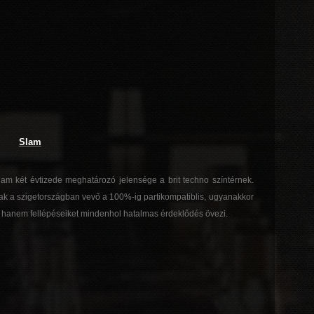
Slam
Slam két évtizede meghatározó jelensége a brit techno színtérnek.
k a szigetországban vevő a 100%-ig partikompatiblis, ugyanakkor
 hanem fellépéseiket mindenhol hatalmas érdeklődés övezi.