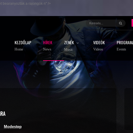
ét bearanyozták a rajongók n" />
KEZDŐLAP
HÍREK
ZENÉK
VIDEÓK
PROGRAM
Home
News
Videos
Events
Music
GRA
Modestep