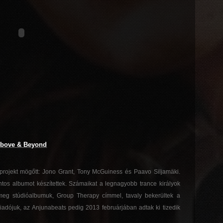
bove & Beyond
rojekt mögőtt: Jono Grant, Tony McGuiness és Paavo Siljamäki.
ontos albumot készítettek. Számaikat a legnagyobb trance királyok
t meg stúdióalbumuk, Group Therapy címmel, tavaly bekerültek a
kiadójuk, az Anjunabeats pedig 2013 februárjában adtak ki tizedik