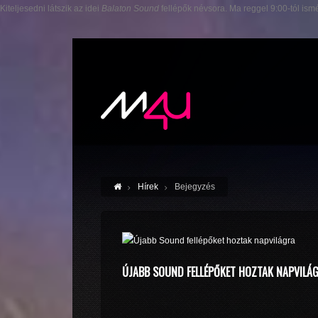
Kiteljesedni látszik az idei
Balaton Sound
fellépők névsora. Ma reggel 9:00-tól ism
Hírek
Bejegyzés
ÚJABB SOUND FELLÉPŐKET HOZTAK NAPVILÁ