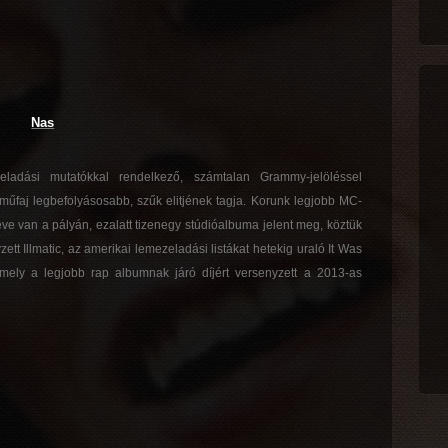
Nas
eladási mutatókkal rendelkező, számtalan Grammy-jelöléssel
 műfaj legbefolyásosabb, szűk elitjének tagja. Korunk legjobb MC-
éve van a pályán, ezalatt tizenegy stúdióalbuma jelent meg, köztük
tt Illmatic, az amerikai lemezeladási listákat hetekig uraló It Was
amely a legjobb rap albumnak járó díjért versenyzett a 2013-as