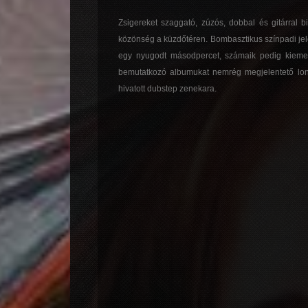
Zsigereket szaggató, zúzós, dobbal és gitárral 
közönség a küzdőtéren. Bombasztikus színpadi jel
egy nyugodt másodpercet, számaik pedig kiemelke
bemutatkozó albumukat nemrég megjelentető lon
hivatott dubstep zenekara.