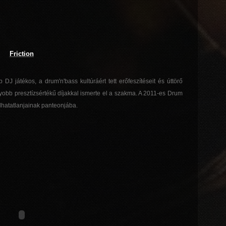
Friction
DJ játékos, a drum'n'bass kultúráért tett erőfeszítéseit és úttörő
bb presztízsértékű díjakkal ismerte el a szakma. A 2011-es Drum
lhatatlanjainak panteonjába.