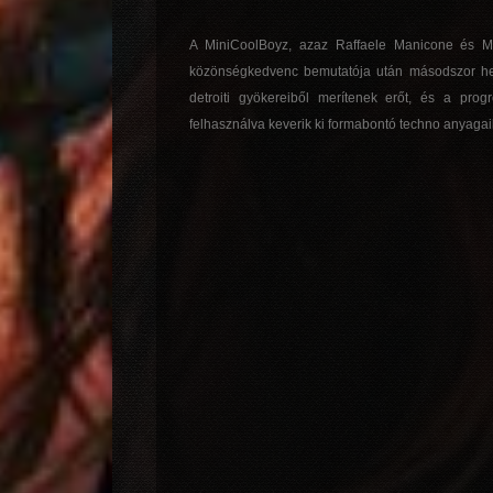
A MiniCoolBoyz, azaz Raffaele Manicone és Mic
közönségkedvenc bemutatója után másodszor hen
detroiti gyökereiből merítenek erőt, és a pro
felhasználva keverik ki formabontó techno anyagai