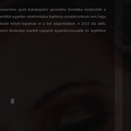
bivalyerősre gyúrt dubstepjükre geometria formákba rendeződik a
enlétük egyetlen elektronikára fogékony receptorunknak sem hagy
dő helyet foglalnak el a brit slágerlistákon. A 2010 óta aktív,
doni Modestep kvartett napjaink legambiciózusabb és legtöbbre