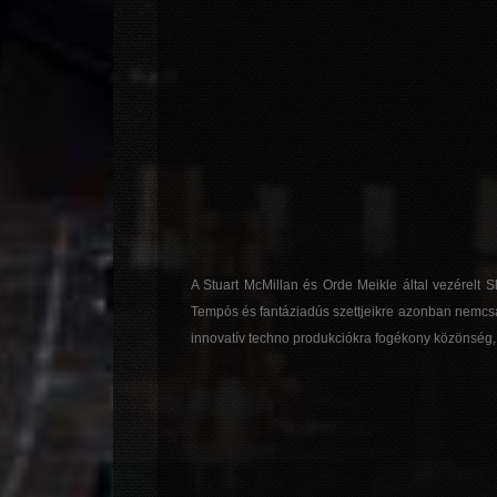
A Stuart McMillan és Orde Meikle által vezérelt 
Tempós és fantáziadús szettjeikre azonban nemcsa
innovatív techno produkciókra fogékony közönség,