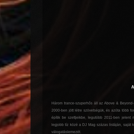
A
Három trance-szuperhős áll az Above & Beyond-p
2000-ben jött létre szövetségük, és azóta több f
építik be szettjeikbe, legutóbb 2011-ben jelen
legjobb tíz közé a DJ Mag százas listáján, saját 
válogatáslemezét.