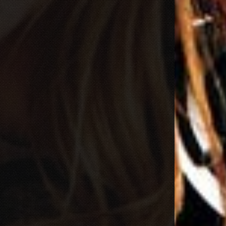
Dimitri Vegas & Like Mike x Vini Vici
2021.02.18 19:09
MIRACLE (VIP MIX)
Willcox
2020.10.15 09:41
KUNG FU (EXTENDED MIX)
Basto
2020.10.11 21:00