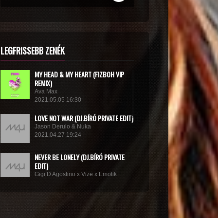
LEGFRISSEBB ZENÉK
MY HEAD & MY HEART (FIZBOH VIP
REMIX)
Ava Max
2021.05.05 16:30
LOVE NOT WAR (DJ.BÍRÓ PRIVATE EDIT)
Jason Derulo & Nuka
2021.04.27 19:24
NEVER BE LONELY (DJ.BÍRÓ PRIVATE
EDIT)
Gigi D Agostino x Vize x Emotik
2021.04.05 10:58
GET IN TROUBLE (SO WHAT) (DJ.BÍRÓ
PRIVATE EDIT)