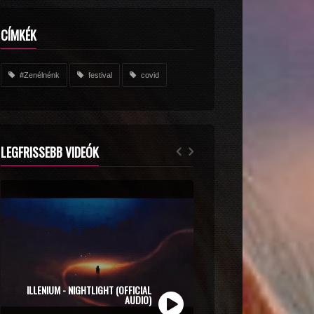
CÍMKÉK
#Zenélnénk
festival
covid
LEGFRISSEBB VIDEÓK
ZOLI VEKONY X CALIDORA - MINDIG NYÁR
(OFFICIAL MUSIC VIDEO)