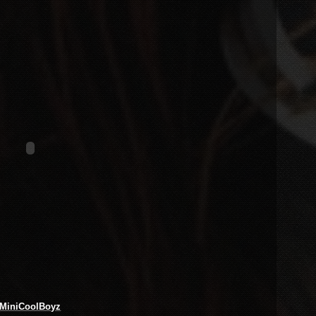
MiniCoolBoyz