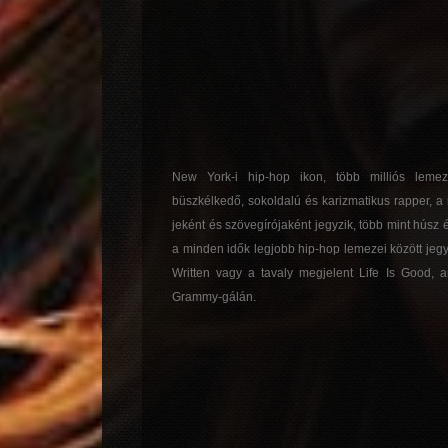
New York-i hip-hop ikon, több milliós lemez
büszkélkedő, sokoldalú és karizmatikus rapper, a
jeként és szövegírójaként jegyzik, több mint húsz 
a minden idők legjobb hip-hop lemezei között jegyze
Written vagy a tavaly megjelent Life Is Good, 
Grammy-gálán.