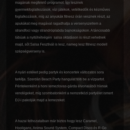
magának megfelelő programot. Így lesznek
gyermekfoglalkozások, vízi játékok, vetélkedők és kézműves
foglalkozások, míg az anyukák fitnesz órán vesznek részt, az
apukákat meg magával ragadhatja a versenyszellem a
strandfoci vagy strandröplabda bajnokságokon. A táncosabb
lábúak a nyitóhétvégén salsa oktatáson is részt vehetnek
majd, sőt Salsa Fesztivál is lesz, nameg lesz fitnesz modell
szépségverseny is.
A nyári estéket pedig partyk és koncertek változatos sora
tarkítja. Szerdán Beach Party hangulat tölti be a vízpartot.
Péntekenként a honi lemezlovas-gárda élvonalából hívnak
vendégeket, míg szombatonként a nemzetközi partyélet ismert
DJ-i pakolják majd a lemezeket.
A hazai felhozatalban már biztos hogy lesz Caramel,
Hooligans, Anima Sound System, Compact Disco és R-Go