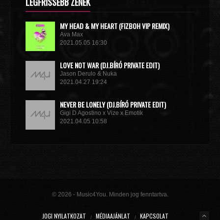
LEGFRISSEBB ZENÉK
MY HEAD & MY HEART (FIZBOH VIP REMIX)
Ava Max
2021.05.05 16:30
LOVE NOT WAR (DJ.BÍRÓ PRIVATE EDIT)
Jason Derulo & Nuka
2021.04.27 19:24
NEVER BE LONELY (DJ.BÍRÓ PRIVATE EDIT)
Gigi D Agostino x Vize x Emotik
2021.04.05 10:58
GET IN TROUBLE (SO WHAT) (DJ.BÍRÓ PRIVATE EDIT)
Dimitri Vegas & Like Mike x Vini Vici
2021.02.18 19:09
MIRACLE (VIP MIX)
Willcox
© 2026 - Music4You. Minden jog fenntartva.
2020.10.15 09:41
JOGI NYILATKOZAT
MÉDIAAJÁNLAT
KAPCSOLAT