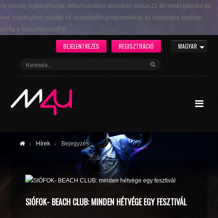
Az ország legpörgősebb, fehérhomokos strandján június 21-től ismét beindul az
élet. Napközben családi és szabadidős programokkal, az éjszakába nyúlóan
pedig a koncert&eacut" />
BEJELENTKEZÉS
REGISZTRÁCIÓ
MAGYAR
Hírek
Bejegyzés
SIÓFOK- BEACH CLUB: MINDEN HÉTVÉGE EGY FESZTIVÁL