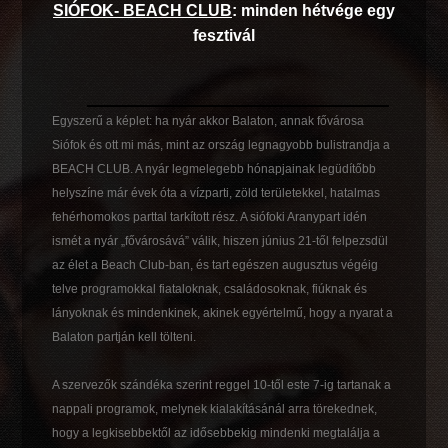
SIÓFOK- BEACH CLUB
: minden hétvé
ge egy
fesztivál
Egyszerű a képlet: ha nyár akkor Balaton, annak fővárosa
Siófok és ott mi más, mint az ország legnagyobb bulistrandja a
BEACH CLUB. A nyár legmelegebb hónapjainak legüdítőbb
helyszíne már évek óta a vízparti, zöld területekkel, hatalmas
fehérhomokos parttal tarkított rész. A siófoki Aranypart idén
ismét a nyár „fővárosává” válik, hiszen június 21-től felpezsdül
az élet a Beach Club-ban, és tart egészen augusztus végéig
telve programokkal fiataloknak, családosoknak, fiúknak és
lányoknak és mindenkinek, akinek egyértelmű, hogy a nyarat a
Balaton partján kell tölteni.
A szervezők szándéka szerint reggel 10-től este 7-ig tartanak a
nappali programok, melynek kialakításánál arra törekednek,
hogy a legkisebbektől az idősebbekig mindenki megtalálja a