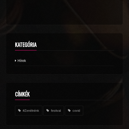
KATEGÓRIA
Hírek
CÍMKÉK
#Zenélnénk
festival
covid