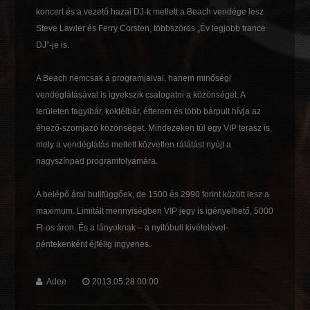
koncert és a vezető hazai DJ-k mellett a Beach vendége lesz
Steve Lawler és Ferry Corsten, többszörös „Év legjobb trance
DJ”-je is.
A Beach nemcsak a programjaival, hanem minőségi
vendéglátásával is igyekszik csalogatni a közönséget. A
területen fagyibár, koktélbár, étterem és több bárpult hívja az
éhező-szomjazó közönséget. Mindezeken túl egy VIP terasz is,
mely a vendéglátás mellett közvetlen rálátást nyújt a
nagyszínpad programfolyamára.
A belépő árai bulifüggőek, de 1500 és 2990 forint között lesz a
maximum. Limitált mennyiségben VIP jegy is igényelhető, 5000
Ft-os áron. És a lányoknak – a nyitóbuli kivételével-
péntekenként éjfélig ingyenes.
Adee
2013.05.28 00:00