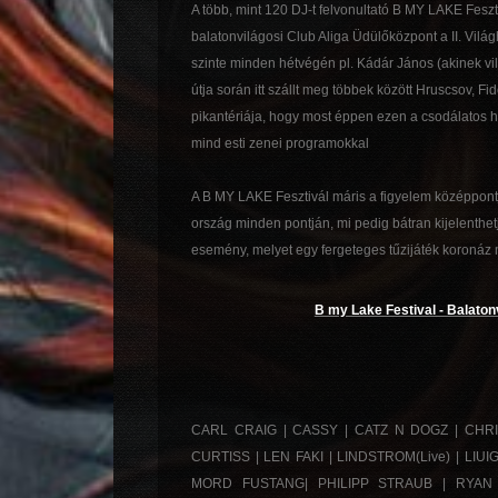
A több, mint 120 DJ-t felvonultató B MY LAKE Fesz
balatonvilágosi Club Aliga Üdülőközpont a II. Világh
szinte minden hétvégén pl. Kádár János (akinek vi
útja során itt szállt meg többek között Hruscsov, F
pikantériája, hogy most éppen ezen a csodálatos h
mind esti zenei programokkal
A B MY LAKE Fesztivál máris a figyelem középpont
ország minden pontján, mi pedig bátran kijelenthet
esemény, melyet egy fergeteges tűzijáték koronáz
B my Lake Festival - Balaton
CARL CRAIG | CASSY | CATZ N DOGZ | CHRI
CURTISS | LEN FAKI | LINDSTROM(Live) | LI
MORD FUSTANG| PHILIPP STRAUB | RYAN