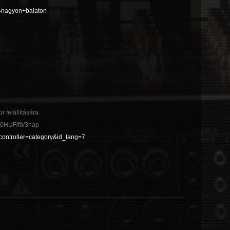
g=nagyon+balaton
 felállítására.
500HUF/fő/3nap
&controller=category&id_lang=7