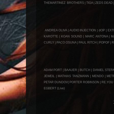
THEMARTINEZ BROTHERS | TIGA | ZEDS DEAD
ANDREA OLIVA | AUDIO INJECTION | dOP | EXTR
KAROTTE | KOAN SOUND | MARC ANTONA | MA
CURLY | PACO OSUNA | PAUL RITCH | POPOF |
ADAM PORT | BAAUER | BUTCH | DANIEL STEFANIK
JEWEIL | MATHIAS TANZMANN | MENDO | METR
PETAR DUNDOV| PORTER ROBINSON | RE.YOU |
EGBERT (Live)