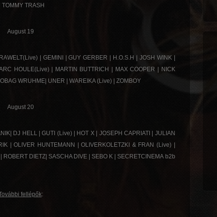
 | TOMMY TRASH
August 19
AWELT(Live) | GEMINI | GUY GERBER | H.O.S.H | JOSH WINK |
RC HOULE(Live) | MARTIN BUTTRICH | MAX COOPER | NICK
 ROBAG WRUHME| UNER | WAREIKA (Live) | ZOMBOY
August 20
| DJ HELL | GUTI (Live) | HOT X | JOSEPH CAPRIATI | JULIAN
IK | OLIVER HUNTEMANN | OLIVERKOLETZKI & FRAN (Live) |
 ROBERT DIETZ| SASCHA DIVE | SEBO K | SECRETCINEMA b2b
További fellépők
: