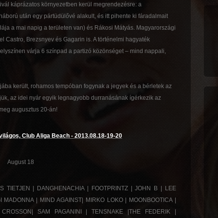
tivál káprázatos környezetben kerül megrendezésre: a
áború után egy pártüdülővé alakult, és itt pihente ki fáradalmait
llája a mai napig a területen van) és Rákosi Mátyás. Magyarországi
idel Castro, Brezsnyev és Gagarin is. A történelmi hagyaték
elyszínen várja 6 színpad a partizó közönséget – mind nappali,
jába került, rohamos tempóban fogynak a jegyek és a bérletek az
jük, az idei nyár egyik legnagyobb durranásának ígérkezik az
 meg augusztus 20-án!
világos, Club Aliga Beach - 2013.08.18-19-20
August 18
S TIETJEN | DANGHENACHIA | FOOTPRINTZ | JOHN B | LEE
UIGI MADONNA | MIND AGAINST| MIRKO LOKO | MOONBOOTICA |
 CROSSON| SAM PAGANINI | TENSNAKE |THE FEDERIK |