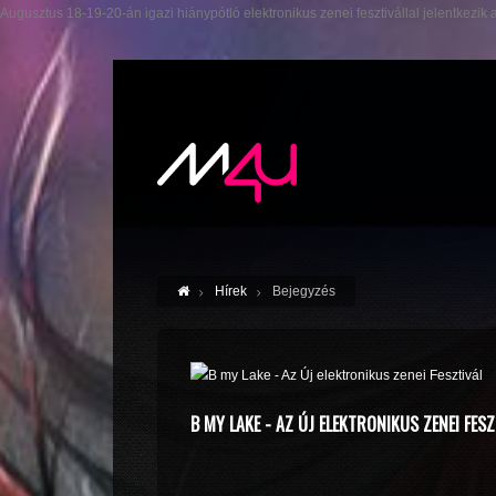
Augusztus 18-19-20-án igazi hiánypótló elektronikus zenei fesztivállal jelentkez
Hírek
Bejegyzés
B MY LAKE - AZ ÚJ ELEKTRONIKUS ZENEI FESZ