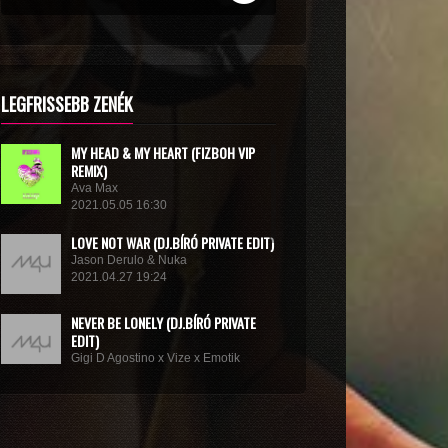
LEGFRISSEBB ZENÉK
MY HEAD & MY HEART (FIZBOH VIP
REMIX)
Ava Max
2021.05.05 16:30
LOVE NOT WAR (DJ.BÍRÓ PRIVATE EDIT)
Jason Derulo & Nuka
2021.04.27 19:24
NEVER BE LONELY (DJ.BÍRÓ PRIVATE
EDIT)
Gigi D Agostino x Vize x Emotik
2021.04.05 10:58
GET IN TROUBLE (SO WHAT) (DJ.BÍRÓ
PRIVATE EDIT)