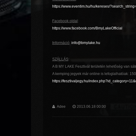
https://www.eventim.hu/hu/kereses/?search_strin
Facebook oldal
:
https://www.facebook.com/BmyLakeOfficial
Információ
:
info@bmylake.hu
SZÁLLÁS
:
A B MY LAKE Fesztivál területén lehetőség van sátor
A kemping jegyek már online is lefoglalhatóak: 1
https://fesztivaljegy.hu/index.php?id_category=11
Adee
2013.06.18 00:00