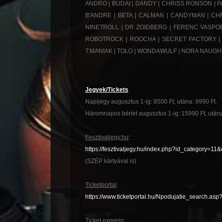
ANDRO | BUDAI | DANDY | CHRISS RONSON | P
B'ANDRE | BETA | CALMAN | CANDYMAN | CH
NINETROLL | DR ZOIDBERG | FERENC VASPOERI
ROBOTROCK | ROOCHA | SECRET FACTORY | S
T:MANIAK | TOLO | WONDAWULF | NORA NAUGHTY
Jegyek/Tickets
Napijegy augusztus 1-ig: 8500 Ft, utána: 9990 Ft.
Háromnapos bérlet augusztus 1-ig: 15990 Ft, után
Fesztivaljegy.hu
:
https://fesztivaljegy.hu/index.php?id_category=11
(SZÉP kártyával is)
Ticketportal
:
https://www.ticketportal.hu/Npodujatie_search.as
Ticket express
: