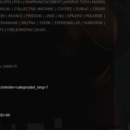
ALOTAI | POLI | SANFRANCISCOBEAT | ANDRAS TOTH | ANDRE|
RIS.SU | COLLECTIVE MACHINE | COYOTE | DUBLIC | CROSS
 | INVOICE | FIREDOG | JADE | ISU | SPILERZ | POLARIZE |
HABAAM | SIKZTAH | STATIK | STEREOKILLAZ | SUBOTAGE |
 | YVEL&TRISTAN | ZAJAC ..
a: 19990 Ft
&controller=category&id_lang=7
p?ID=99