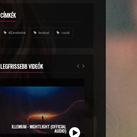
CÍMKÉK
#Zenélnénk
festival
covid
LEGFRISSEBB VIDEÓK
ZOLI VEKONY X CALIDORA - MINDIG NYÁR
(OFFICIAL MUSIC VIDEO)