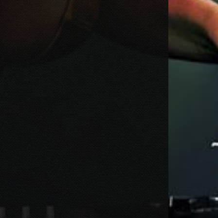
Dimitri Vegas & Like Mike x Vini Vici
2021.02.18 19:09
MIRACLE (VIP MIX)
Willcox
2020.10.15 09:41
KUNG FU (EXTENDED MIX)
Basto
2020.10.11 21:00