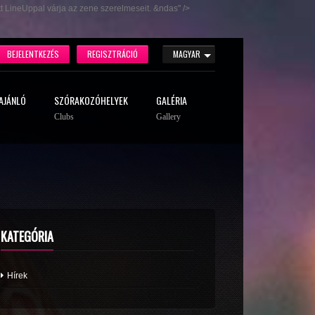
t LineUppal várja az zene szerelmeseit. &ndas" />
BEJELENTKEZÉS
REGISZTRÁCIÓ
MAGYAR
AJÁNLÓ
SZÓRAKOZÓHELYEK
GALÉRIA
Clubs
Gallery
KATEGÓRIA
Hírek