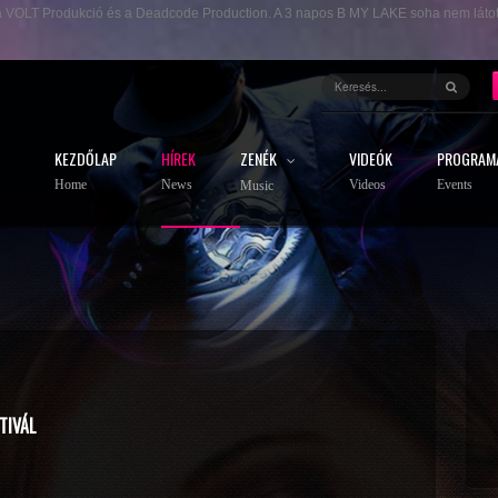
ik a VOLT Produkció és a Deadcode Production. A 3 napos B MY LAKE soha nem látot
KEZDŐLAP
HÍREK
ZENÉK
VIDEÓK
PROGRAM
Home
News
Videos
Events
Music
TIVÁL