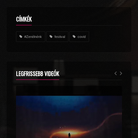
CÍMKÉK
#Zenélnénk
festival
covid
LEGFRISSEBB VIDEÓK