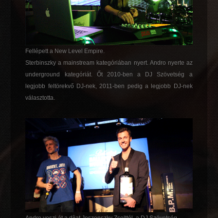
Fellépett a New Level Empire.
Sterbinszky a mainstream kategóriában nyert. Andro nyerte az
underground kategóriát. Őt 2010-ben a DJ Szövetség a
legjobb feltörekvő DJ-nek, 2011-ben pedig a legjobb DJ-nek
választotta.
Andro veszi át a díjat Jeszenszky Zsolttól, a DJ Szövetség