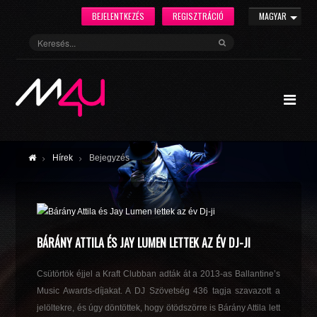
BEJELENTKEZÉS
REGISZTRÁCIÓ
MAGYAR
Hírek
Bejegyzés
BÁRÁNY ATTILA ÉS JAY LUMEN LETTEK AZ ÉV DJ-JI
Csütörtök éjjel a Kraft Clubban adták át a 2013-as Ballantine’s
Music Awards-díjakat. A DJ Szövetség 436 tagja szavazott a
jelöltekre, és úgy döntöttek, hogy ötödszörre is Bárány Attila lett