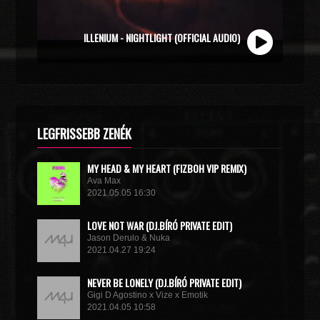
ZOLI VEKONY X CALIDORA - MINDIG NYÁR (OFFICIAL
ILLENIUM - NIGHTLIGHT (OFFICIAL AUDIO)
MUSIC VIDEO)
LEGFRISSEBB ZENÉK
MY HEAD & MY HEART (FIZBOH VIP REMIX)
Ava Max
2021.05.05 16:30
LOVE NOT WAR (DJ.BÍRÓ PRIVATE EDIT)
Jason Derulo & Nuka
2021.04.27 19:24
NEVER BE LONELY (DJ.BÍRÓ PRIVATE EDIT)
Gigi D Agostino x Vize x Emotik
2021.04.05 10:58