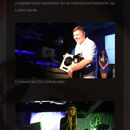
a legjobb hazai mainstream DJ. Az underground kategóriát Jay
Lumen nyerte.
DJ Newik lett 2013 felfedezettje.